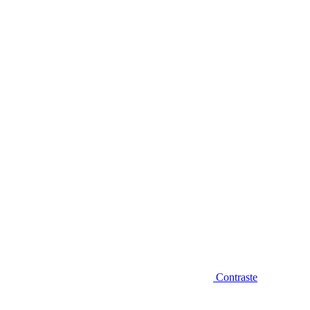
Diminuir fonte
Contraste