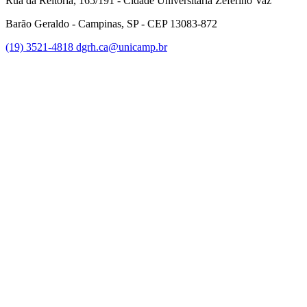
Rua da Reitoria, 165/191 - Cidade Universitária Zeferino Vaz
Barão Geraldo - Campinas, SP - CEP 13083-872
(19) 3521-4818
dgrh.ca@unicamp.br
Link para o Facebook
Link para o Twitter
Link para o Instagram