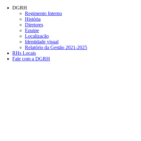
Conteúdo principal
Menu principal
Rodapé
DGRH
Regimento Interno
História
Diretores
Equipe
Localização
Identidade visual
Relatório da Gestão 2021-2025
RHs Locais
Fale com a DGRH
Link para o Facebook
Link para o Twitter