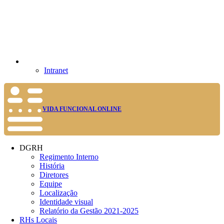
Intranet
VIDA FUNCIONAL ONLINE
DGRH
Regimento Interno
História
Diretores
Equipe
Localização
Identidade visual
Relatório da Gestão 2021-2025
RHs Locais