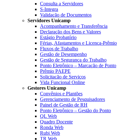
Consulta a Servidores
S-Integra
Validação de Documentos
Servidores Unicamp
Acompanhamento e Transferência
Declaração dos Bens e Valores
Estágio Probatório
Férias, Afastamentos e Licença-Prêmio
Fluxos de Trabalho
Gestão de Desempenho
Gestão de Segurança do Trabalho
Ponto Eletrônico – Marcação de Ponto
Prêmio PAEPE
Solicitação de Serviços
Vida Funcional Online
Gestores Unicamp
Convênios e Plantões
Gerenciamento de Pesquisadores
Painel de Gestão de RH
Ponto Eletrônico – Gestão do Ponto
QL Web
Quadro Docente
Ronda Web
Rubi Web
TR Web