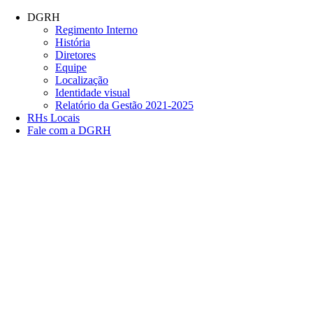
Conteúdo principal
Menu principal
Rodapé
DGRH
Regimento Interno
História
Diretores
Equipe
Localização
Identidade visual
Relatório da Gestão 2021-2025
RHs Locais
Fale com a DGRH
Link para o Facebook
Link para o Twitter