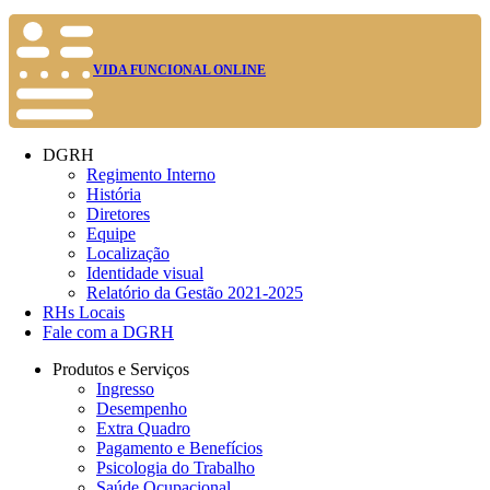
VIDA FUNCIONAL ONLINE
DGRH
Regimento Interno
História
Diretores
Equipe
Localização
Identidade visual
Relatório da Gestão 2021-2025
RHs Locais
Fale com a DGRH
Produtos e Serviços
Ingresso
Desempenho
Extra Quadro
Pagamento e Benefícios
Psicologia do Trabalho
Saúde Ocupacional