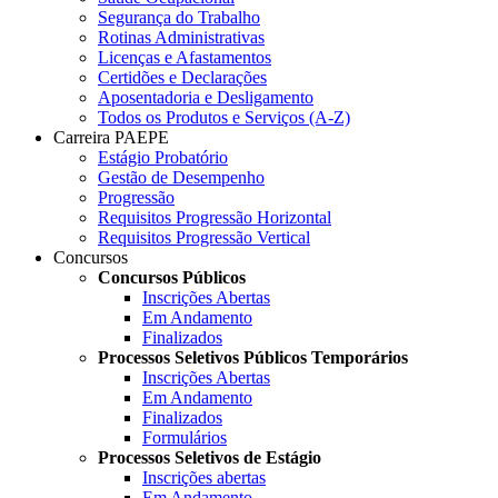
Segurança do Trabalho
Rotinas Administrativas
Licenças e Afastamentos
Certidões e Declarações
Aposentadoria e Desligamento
Todos os Produtos e Serviços (A-Z)
Carreira PAEPE
Estágio Probatório
Gestão de Desempenho
Progressão
Requisitos Progressão Horizontal
Requisitos Progressão Vertical
Concursos
Concursos Públicos
Inscrições Abertas
Em Andamento
Finalizados
Processos Seletivos Públicos Temporários
Inscrições Abertas
Em Andamento
Finalizados
Formulários
Processos Seletivos de Estágio
Inscrições abertas
Em Andamento