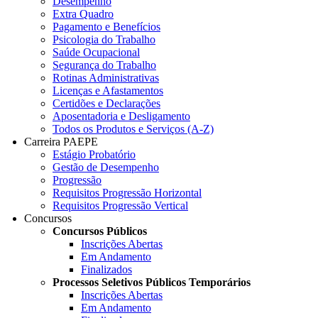
Desempenho
Extra Quadro
Pagamento e Benefícios
Psicologia do Trabalho
Saúde Ocupacional
Segurança do Trabalho
Rotinas Administrativas
Licenças e Afastamentos
Certidões e Declarações
Aposentadoria e Desligamento
Todos os Produtos e Serviços (A-Z)
Carreira PAEPE
Estágio Probatório
Gestão de Desempenho
Progressão
Requisitos Progressão Horizontal
Requisitos Progressão Vertical
Concursos
Concursos Públicos
Inscrições Abertas
Em Andamento
Finalizados
Processos Seletivos Públicos Temporários
Inscrições Abertas
Em Andamento