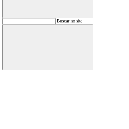
Buscar
Buscar no site
Buscar
Aumentar fonte
Diminuir fonte