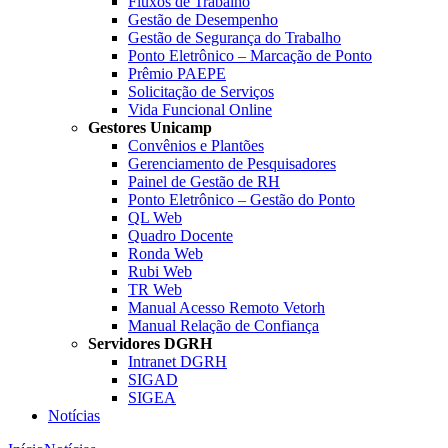
Fluxos de Trabalho
Gestão de Desempenho
Gestão de Segurança do Trabalho
Ponto Eletrônico – Marcação de Ponto
Prêmio PAEPE
Solicitação de Serviços
Vida Funcional Online
Gestores Unicamp
Convênios e Plantões
Gerenciamento de Pesquisadores
Painel de Gestão de RH
Ponto Eletrônico – Gestão do Ponto
QL Web
Quadro Docente
Ronda Web
Rubi Web
TR Web
Manual Acesso Remoto Vetorh
Manual Relação de Confiança
Servidores DGRH
Intranet DGRH
SIGAD
SIGEA
Notícias