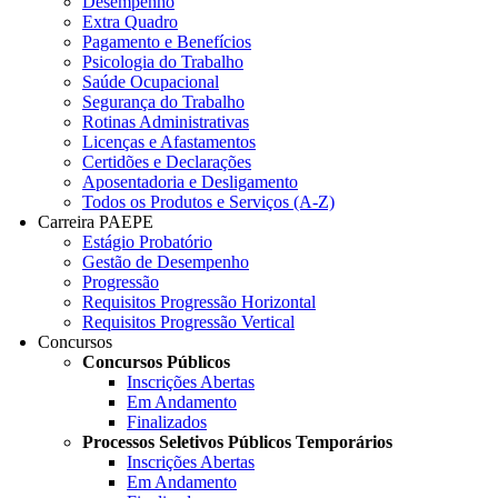
Desempenho
Extra Quadro
Pagamento e Benefícios
Psicologia do Trabalho
Saúde Ocupacional
Segurança do Trabalho
Rotinas Administrativas
Licenças e Afastamentos
Certidões e Declarações
Aposentadoria e Desligamento
Todos os Produtos e Serviços (A-Z)
Carreira PAEPE
Estágio Probatório
Gestão de Desempenho
Progressão
Requisitos Progressão Horizontal
Requisitos Progressão Vertical
Concursos
Concursos Públicos
Inscrições Abertas
Em Andamento
Finalizados
Processos Seletivos Públicos Temporários
Inscrições Abertas
Em Andamento