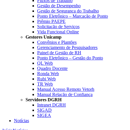
Fluxos de Trabalho
Gestão de Desempenho
Gestão de Segurança do Trabalho
Ponto Eletrônico – Marcação de Ponto
Prêmio PAEPE
Solicitação de Serviços
Vida Funcional Online
Gestores Unicamp
Convênios e Plantões
Gerenciamento de Pesquisadores
Painel de Gestão de RH
Ponto Eletrônico – Gestão do Ponto
QL Web
Quadro Docente
Ronda Web
Rubi Web
TR Web
Manual Acesso Remoto Vetorh
Manual Relação de Confiança
Servidores DGRH
Intranet DGRH
SIGAD
SIGEA
Notícias