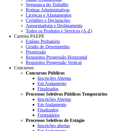
Segurança do Trabalho
Rotinas Administrativas
Licenças e Afastamentos
Certidões e Declarações
Aposentadoria e Desligamento
Todos os Produtos e Serviços (A-Z)
Carreira PAEPE
Estágio Probatório
Gestão de Desempenho
Progressão
Requisitos Progressão Horizontal
Requisitos Progressão Vertical
Concursos
Concursos Públicos
Inscrições Abertas
Em Andamento
Finalizados
Processos Seletivos Públicos Temporários
Inscrições Abertas
Em Andamento
Finalizados
Formulários
Processos Seletivos de Estágio
Inscrições abertas
Em Andamento