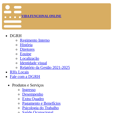
VIDA FUNCIONAL ONLINE
DGRH
Regimento Interno
História
Diretores
Equipe
Localização
Identidade visual
Relatório da Gestão 2021-2025
RHs Locais
Fale com a DGRH
Produtos e Serviços
Ingresso
Desempenho
Extra Quadro
Pagamento e Benefícios
Psicologia do Trabalho
Saúde Ocupacional