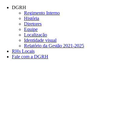
Conteúdo principal
Menu principal
Rodapé
DGRH
Regimento Interno
História
Diretores
Equipe
Localização
Identidade visual
Relatório da Gestão 2021-2025
RHs Locais
Fale com a DGRH
Link para o Facebook
Link para o Twitter