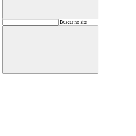
Buscar
Buscar no site
Buscar
Aumentar fonte
Diminuir fonte