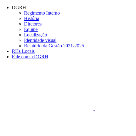
Conteúdo principal
Menu principal
Rodapé
DGRH
Regimento Interno
História
Diretores
Equipe
Localização
Identidade visual
Relatório da Gestão 2021-2025
RHs Locais
Fale com a DGRH
Link para o Faceboo
Aumentar fonte