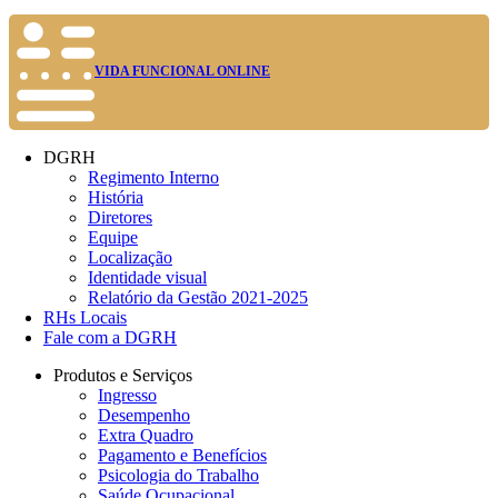
VIDA FUNCIONAL ONLINE
DGRH
Regimento Interno
História
Diretores
Equipe
Localização
Identidade visual
Relatório da Gestão 2021-2025
RHs Locais
Fale com a DGRH
Produtos e Serviços
Ingresso
Desempenho
Extra Quadro
Pagamento e Benefícios
Psicologia do Trabalho
Saúde Ocupacional