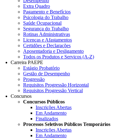
Desempenho
Extra Quadro
Pagamento e Benefícios
Psicologia do Trabalho
Saúde Ocupacional
Segurança do Trabalho
Rotinas Administrativas
Licenças e Afastamentos
Certidões e Declarações
Aposentadoria e Desligamento
Todos os Produtos e Serviços (A-Z)
Carreira PAEPE
Estágio Probatório
Gestão de Desempenho
Progressão
Requisitos Progressão Horizontal
Requisitos Progressão Vertical
Concursos
Concursos Públicos
Inscrições Abertas
Em Andamento
Finalizados
Processos Seletivos Públicos Temporários
Inscrições Abertas
Em Andamento