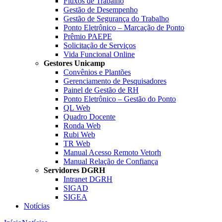
Fluxos de Trabalho
Gestão de Desempenho
Gestão de Segurança do Trabalho
Ponto Eletrônico – Marcação de Ponto
Prêmio PAEPE
Solicitação de Serviços
Vida Funcional Online
Gestores Unicamp
Convênios e Plantões
Gerenciamento de Pesquisadores
Painel de Gestão de RH
Ponto Eletrônico – Gestão do Ponto
QL Web
Quadro Docente
Ronda Web
Rubi Web
TR Web
Manual Acesso Remoto Vetorh
Manual Relação de Confiança
Servidores DGRH
Intranet DGRH
SIGAD
SIGEA
Notícias