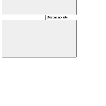
Buscar
Buscar no site
Buscar
Aumentar fonte
Diminuir fonte