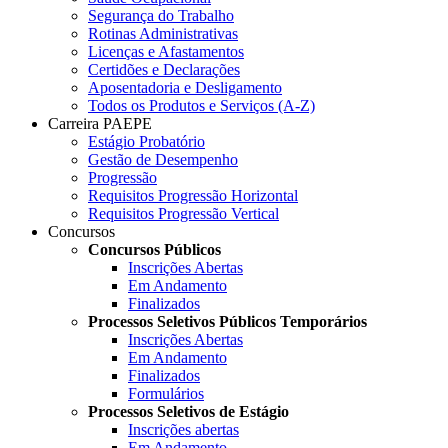
Segurança do Trabalho
Rotinas Administrativas
Licenças e Afastamentos
Certidões e Declarações
Aposentadoria e Desligamento
Todos os Produtos e Serviços (A-Z)
Carreira PAEPE
Estágio Probatório
Gestão de Desempenho
Progressão
Requisitos Progressão Horizontal
Requisitos Progressão Vertical
Concursos
Concursos Públicos
Inscrições Abertas
Em Andamento
Finalizados
Processos Seletivos Públicos Temporários
Inscrições Abertas
Em Andamento
Finalizados
Formulários
Processos Seletivos de Estágio
Inscrições abertas
Em Andamento