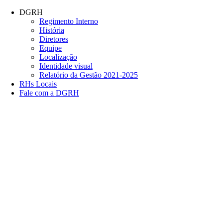
Conteúdo principal
Menu principal
Rodapé
DGRH
Regimento Interno
História
Diretores
Equipe
Localização
Identidade visual
Relatório da Gestão 2021-2025
RHs Locais
Fale com a DGRH
Link para o Facebook
Link para o Twitter