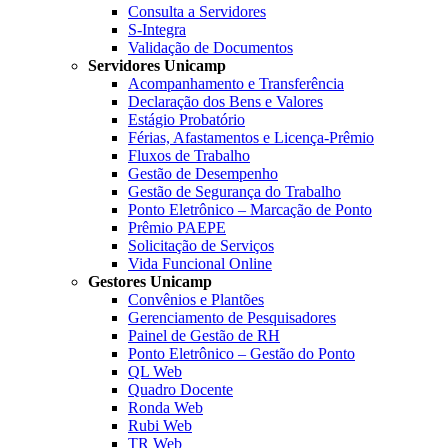
Consulta a Servidores
S-Integra
Validação de Documentos
Servidores Unicamp
Acompanhamento e Transferência
Declaração dos Bens e Valores
Estágio Probatório
Férias, Afastamentos e Licença-Prêmio
Fluxos de Trabalho
Gestão de Desempenho
Gestão de Segurança do Trabalho
Ponto Eletrônico – Marcação de Ponto
Prêmio PAEPE
Solicitação de Serviços
Vida Funcional Online
Gestores Unicamp
Convênios e Plantões
Gerenciamento de Pesquisadores
Painel de Gestão de RH
Ponto Eletrônico – Gestão do Ponto
QL Web
Quadro Docente
Ronda Web
Rubi Web
TR Web