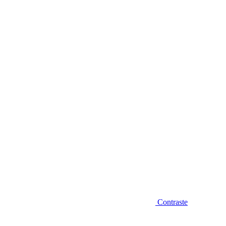
Diminuir fonte
Contraste