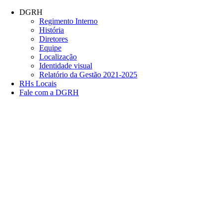
Conteúdo principal
Menu principal
Rodapé
DGRH
Regimento Interno
História
Diretores
Equipe
Localização
Identidade visual
Relatório da Gestão 2021-2025
RHs Locais
Fale com a DGRH
Link para o Facebook
Link para o Twitter