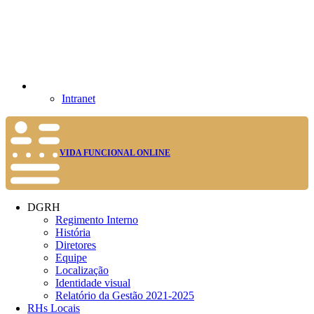
Intranet
VIDA FUNCIONAL ONLINE
DGRH
Regimento Interno
História
Diretores
Equipe
Localização
Identidade visual
Relatório da Gestão 2021-2025
RHs Locais