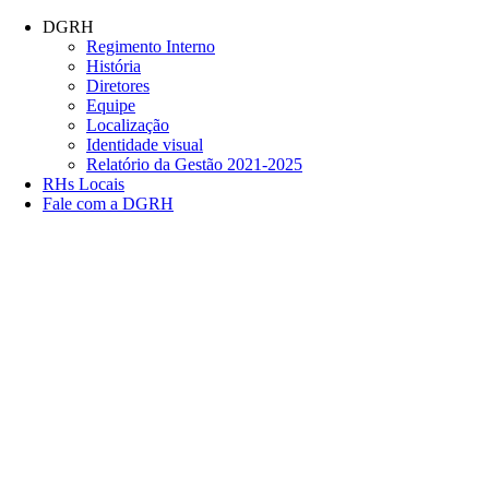
Conteúdo principal
Menu principal
Rodapé
DGRH
Regimento Interno
História
Diretores
Equipe
Localização
Identidade visual
Relatório da Gestão 2021-2025
RHs Locais
Fale com a DGRH
Link para o Facebook
Link para o Twitter