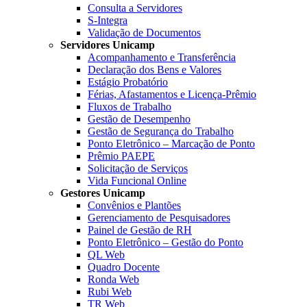
Consulta a Servidores
S-Integra
Validação de Documentos
Servidores Unicamp
Acompanhamento e Transferência
Declaração dos Bens e Valores
Estágio Probatório
Férias, Afastamentos e Licença-Prêmio
Fluxos de Trabalho
Gestão de Desempenho
Gestão de Segurança do Trabalho
Ponto Eletrônico – Marcação de Ponto
Prêmio PAEPE
Solicitação de Serviços
Vida Funcional Online
Gestores Unicamp
Convênios e Plantões
Gerenciamento de Pesquisadores
Painel de Gestão de RH
Ponto Eletrônico – Gestão do Ponto
QL Web
Quadro Docente
Ronda Web
Rubi Web
TR Web