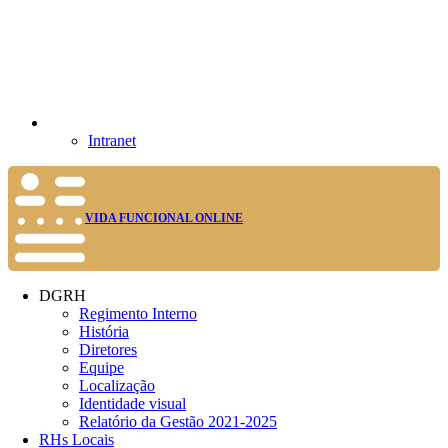
Intranet
VIDA FUNCIONAL ONLINE
DGRH
Regimento Interno
História
Diretores
Equipe
Localização
Identidade visual
Relatório da Gestão 2021-2025
RHs Locais