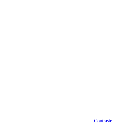
Diminuir fonte
Contraste