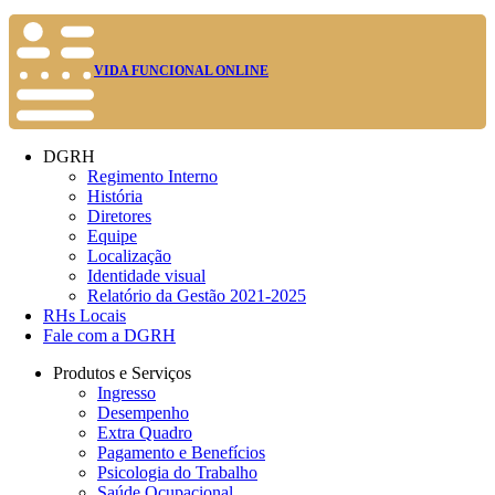
VIDA FUNCIONAL ONLINE
DGRH
Regimento Interno
História
Diretores
Equipe
Localização
Identidade visual
Relatório da Gestão 2021-2025
RHs Locais
Fale com a DGRH
Produtos e Serviços
Ingresso
Desempenho
Extra Quadro
Pagamento e Benefícios
Psicologia do Trabalho
Saúde Ocupacional