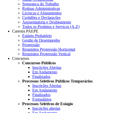
Segurança do Trabalho
Rotinas Administrativas
Licenças e Afastamentos
Certidões e Declarações
Aposentadoria e Desligamento
Todos os Produtos e Serviços (A-Z)
Carreira PAEPE
Estágio Probatório
Gestão de Desempenho
Progressão
Requisitos Progressão Horizontal
Requisitos Progressão Vertical
Concursos
Concursos Públicos
Inscrições Abertas
Em Andamento
Finalizados
Processos Seletivos Públicos Temporários
Inscrições Abertas
Em Andamento
Finalizados
Formulários
Processos Seletivos de Estágio
Inscrições abertas
Em Andamento