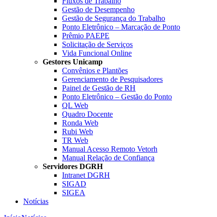
Fluxos de Trabalho
Gestão de Desempenho
Gestão de Segurança do Trabalho
Ponto Eletrônico – Marcação de Ponto
Prêmio PAEPE
Solicitação de Serviços
Vida Funcional Online
Gestores Unicamp
Convênios e Plantões
Gerenciamento de Pesquisadores
Painel de Gestão de RH
Ponto Eletrônico – Gestão do Ponto
QL Web
Quadro Docente
Ronda Web
Rubi Web
TR Web
Manual Acesso Remoto Vetorh
Manual Relação de Confiança
Servidores DGRH
Intranet DGRH
SIGAD
SIGEA
Notícias