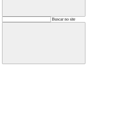
Buscar
Buscar no site
Buscar
Aumentar fonte
Diminuir fonte