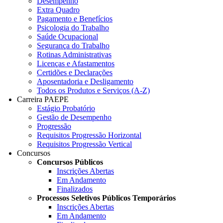
Desempenho
Extra Quadro
Pagamento e Benefícios
Psicologia do Trabalho
Saúde Ocupacional
Segurança do Trabalho
Rotinas Administrativas
Licenças e Afastamentos
Certidões e Declarações
Aposentadoria e Desligamento
Todos os Produtos e Serviços (A-Z)
Carreira PAEPE
Estágio Probatório
Gestão de Desempenho
Progressão
Requisitos Progressão Horizontal
Requisitos Progressão Vertical
Concursos
Concursos Públicos
Inscrições Abertas
Em Andamento
Finalizados
Processos Seletivos Públicos Temporários
Inscrições Abertas
Em Andamento