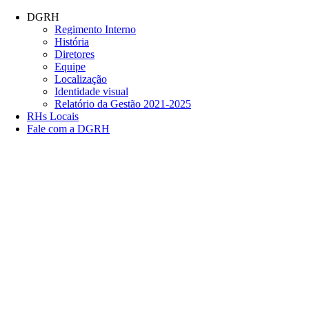
Conteúdo principal
Menu principal
Rodapé
DGRH
Regimento Interno
História
Diretores
Equipe
Localização
Identidade visual
Relatório da Gestão 2021-2025
RHs Locais
Fale com a DGRH
Link para o Facebook
Link para o Twitter