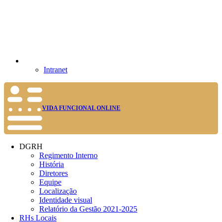
Intranet
VIDA FUNCIONAL ONLINE
DGRH
Regimento Interno
História
Diretores
Equipe
Localização
Identidade visual
Relatório da Gestão 2021-2025
RHs Locais