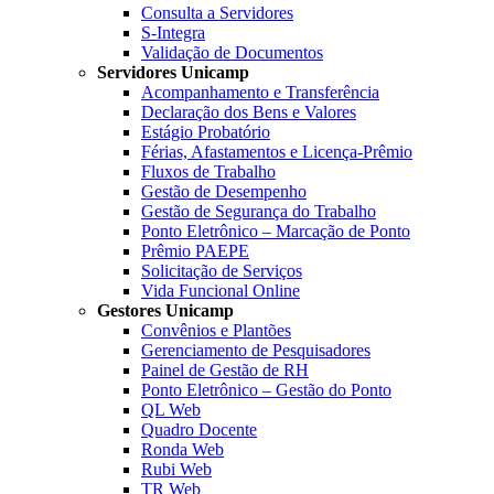
Consulta a Servidores
S-Integra
Validação de Documentos
Servidores Unicamp
Acompanhamento e Transferência
Declaração dos Bens e Valores
Estágio Probatório
Férias, Afastamentos e Licença-Prêmio
Fluxos de Trabalho
Gestão de Desempenho
Gestão de Segurança do Trabalho
Ponto Eletrônico – Marcação de Ponto
Prêmio PAEPE
Solicitação de Serviços
Vida Funcional Online
Gestores Unicamp
Convênios e Plantões
Gerenciamento de Pesquisadores
Painel de Gestão de RH
Ponto Eletrônico – Gestão do Ponto
QL Web
Quadro Docente
Ronda Web
Rubi Web
TR Web