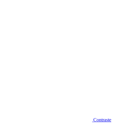
Diminuir fonte
Contraste