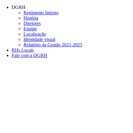
Conteúdo principal
Menu principal
Rodapé
DGRH
Regimento Interno
História
Diretores
Equipe
Localização
Identidade visual
Relatório da Gestão 2021-2025
RHs Locais
Fale com a DGRH
Link para o Facebook
Link para o Twitter