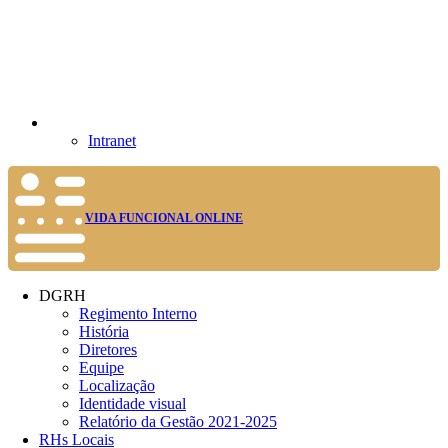
Intranet
VIDA FUNCIONAL ONLINE
DGRH
Regimento Interno
História
Diretores
Equipe
Localização
Identidade visual
Relatório da Gestão 2021-2025
RHs Locais