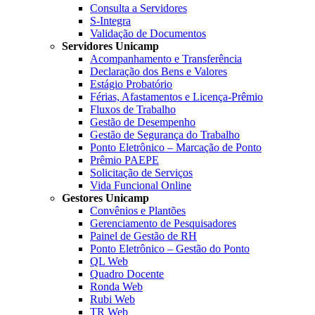
Consulta a Servidores
S-Integra
Validação de Documentos
Servidores Unicamp
Acompanhamento e Transferência
Declaração dos Bens e Valores
Estágio Probatório
Férias, Afastamentos e Licença-Prêmio
Fluxos de Trabalho
Gestão de Desempenho
Gestão de Segurança do Trabalho
Ponto Eletrônico – Marcação de Ponto
Prêmio PAEPE
Solicitação de Serviços
Vida Funcional Online
Gestores Unicamp
Convênios e Plantões
Gerenciamento de Pesquisadores
Painel de Gestão de RH
Ponto Eletrônico – Gestão do Ponto
QL Web
Quadro Docente
Ronda Web
Rubi Web
TR Web