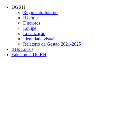
Conteúdo principal
Menu principal
Rodapé
DGRH
Regimento Interno
História
Diretores
Equipe
Localização
Identidade visual
Relatório da Gestão 2021-2025
RHs Locais
Fale com a DGRH
Link para o Facebook
Link para o Twitter