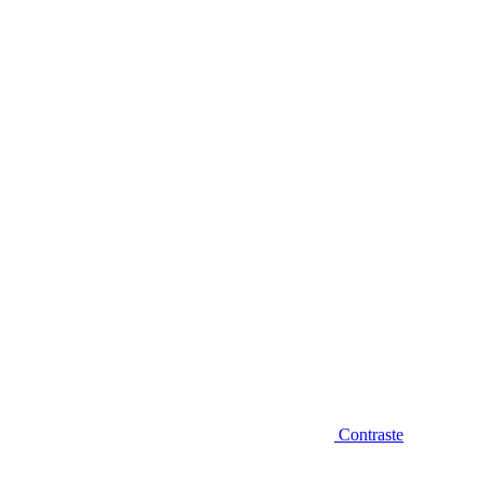
Diminuir fonte
Contraste