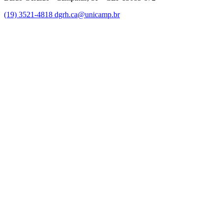
(19) 3521-4818
dgrh.ca@unicamp.br
Link para o Facebook
Link para o Twitter
Link para o Instagram