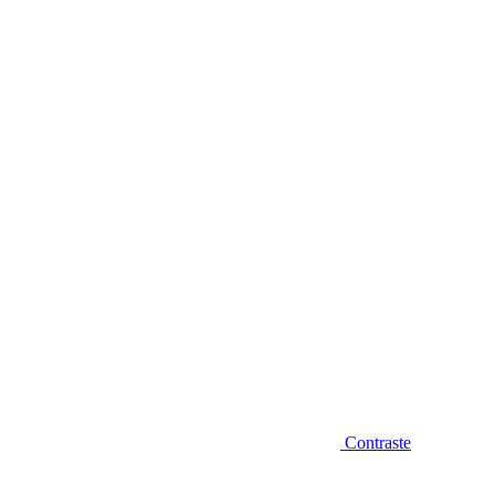
Diminuir fonte
Contraste