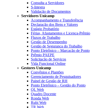
Consulta a Servidores
S-Integra
Validação de Documentos
Servidores Unicamp
Acompanhamento e Transferência
Declaração dos Bens e Valores
Estágio Probatório
Férias, Afastamentos e Licença-Prêmio
Fluxos de Trabalho
Gestão de Desempenho
Gestão de Segurança do Trabalho
Ponto Eletrônico – Marcação de Ponto
Prêmio PAEPE
Solicitação de Serviços
Vida Funcional Online
Gestores Unicamp
Convênios e Plantões
Gerenciamento de Pesquisadores
Painel de Gestão de RH
Ponto Eletrônico – Gestão do Ponto
QL Web
Quadro Docente
Ronda Web
Rubi Web
TR Web