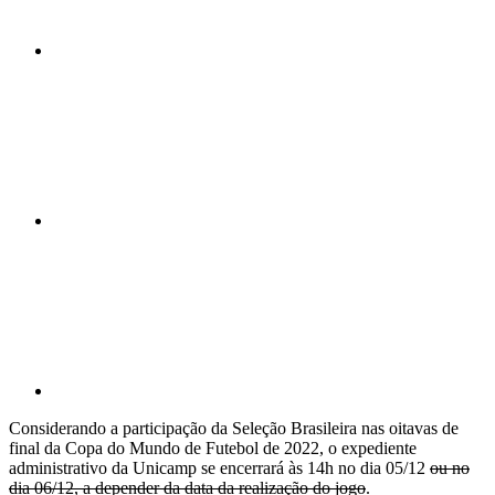
Compartilhar n
Compartilhar p
Considerando a participação da Seleção Brasileira nas oitavas de
final da Copa do Mundo de Futebol de 2022, o expediente
administrativo da Unicamp se encerrará às 14h no dia 05/12
ou no
dia 06/12, a depender da data da realização do jogo
.