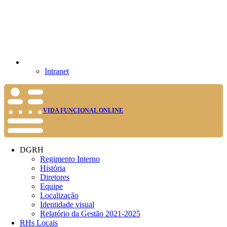
Intranet
VIDA FUNCIONAL ONLINE
DGRH
Regimento Interno
História
Diretores
Equipe
Localização
Identidade visual
Relatório da Gestão 2021-2025
RHs Locais