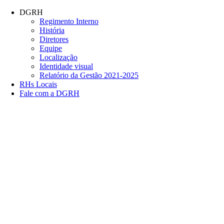
Conteúdo principal
Menu principal
Rodapé
DGRH
Regimento Interno
História
Diretores
Equipe
Localização
Identidade visual
Relatório da Gestão 2021-2025
RHs Locais
Fale com a DGRH
Link para o Facebook
Link para o Twitter