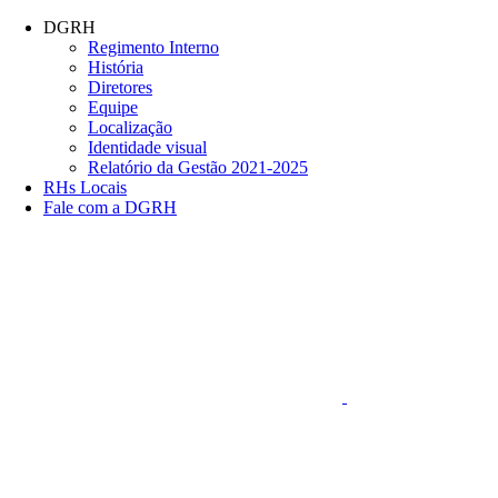
Conteúdo principal
Menu principal
Rodapé
DGRH
Regimento Interno
História
Diretores
Equipe
Localização
Identidade visual
Relatório da Gestão 2021-2025
RHs Locais
Fale com a DGRH
Link para o Faceboo
Aumentar fonte