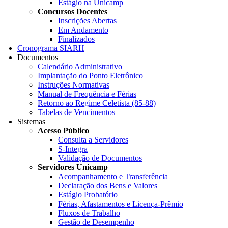
Estágio na Unicamp
Concursos Docentes
Inscrições Abertas
Em Andamento
Finalizados
Cronograma SIARH
Documentos
Calendário Administrativo
Implantação do Ponto Eletrônico
Instruções Normativas
Manual de Frequência e Férias
Retorno ao Regime Celetista (85-88)
Tabelas de Vencimentos
Sistemas
Acesso Público
Consulta a Servidores
S-Integra
Validação de Documentos
Servidores Unicamp
Acompanhamento e Transferência
Declaração dos Bens e Valores
Estágio Probatório
Férias, Afastamentos e Licença-Prêmio
Fluxos de Trabalho
Gestão de Desempenho