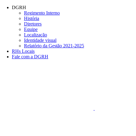
Conteúdo principal
Menu principal
Rodapé
DGRH
Regimento Interno
História
Diretores
Equipe
Localização
Identidade visual
Relatório da Gestão 2021-2025
RHs Locais
Fale com a DGRH
Link para o Faceboo
Aumentar fonte