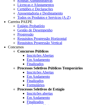
Rotinas Administrativas
Licenças e Afastamentos
Certidões e Declarações
Aposentadoria e Desligamento
Todos os Produtos e Serviços (A-Z)
Carreira PAEPE
Estágio Probatório
Gestão de Desempenho
Progressão
Requisitos Progressão Horizontal
Requisitos Progressão Vertical
Concursos
Concursos Públicos
Inscrições Abertas
Em Andamento
Finalizados
Processos Seletivos Públicos Temporários
Inscrições Abertas
Em Andamento
Finalizados
Formulários
Processos Seletivos de Estágio
Inscrições abertas
Em Andamento
Finalizados