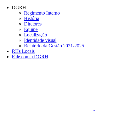
Conteúdo principal
Menu principal
Rodapé
DGRH
Regimento Interno
História
Diretores
Equipe
Localização
Identidade visual
Relatório da Gestão 2021-2025
RHs Locais
Fale com a DGRH
Link para o Faceboo
Aumentar fonte