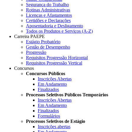
Segurança do Trabalho
Rotinas Administrativas
Licenças e Afastamentos
Certidões e Declarações
Aposentadoria e Desligamento
Todos os Produtos e Serviços (A-Z)
Carreira PAEPE
Estágio Probatório
Gestão de Desempenho
Progressão
Requisitos Progressão Horizontal
Requisitos Progressão Vertical
Concursos
Concursos Públicos
Inscrições Abertas
Em Andamento
Finalizados
Processos Seletivos Públicos Temporários
Inscrições Abertas
Em Andamento
Finalizados
Formulários
Processos Seletivos de Estágio
Inscrições abertas
Em Andamento