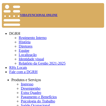
VIDA FUNCIONAL ONLINE
DGRH
Regimento Interno
História
Diretores
Equipe
Localização
Identidade visual
Relatório da Gestão 2021-2025
RHs Locais
Fale com a DGRH
Produtos e Serviços
Ingresso
Desempenho
Extra Quadro
Pagamento e Benefícios
Psicologia do Trabalho
Saúde Ocupacional