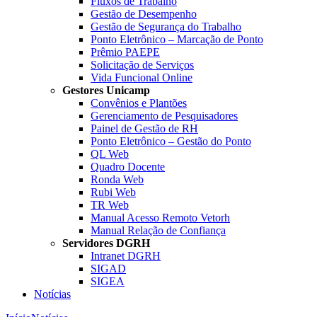
Fluxos de Trabalho
Gestão de Desempenho
Gestão de Segurança do Trabalho
Ponto Eletrônico – Marcação de Ponto
Prêmio PAEPE
Solicitação de Serviços
Vida Funcional Online
Gestores Unicamp
Convênios e Plantões
Gerenciamento de Pesquisadores
Painel de Gestão de RH
Ponto Eletrônico – Gestão do Ponto
QL Web
Quadro Docente
Ronda Web
Rubi Web
TR Web
Manual Acesso Remoto Vetorh
Manual Relação de Confiança
Servidores DGRH
Intranet DGRH
SIGAD
SIGEA
Notícias