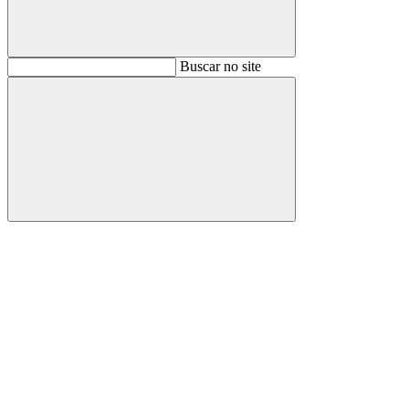
Buscar
Buscar no site
Buscar
Aumentar fonte
Diminuir fonte