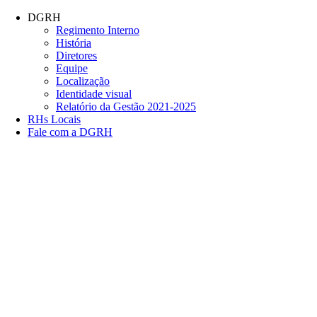
Conteúdo principal
Menu principal
Rodapé
DGRH
Regimento Interno
História
Diretores
Equipe
Localização
Identidade visual
Relatório da Gestão 2021-2025
RHs Locais
Fale com a DGRH
Link para o Facebook
Link para o Twitter