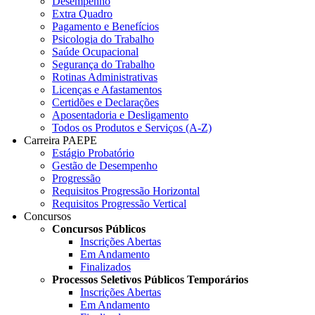
Desempenho
Extra Quadro
Pagamento e Benefícios
Psicologia do Trabalho
Saúde Ocupacional
Segurança do Trabalho
Rotinas Administrativas
Licenças e Afastamentos
Certidões e Declarações
Aposentadoria e Desligamento
Todos os Produtos e Serviços (A-Z)
Carreira PAEPE
Estágio Probatório
Gestão de Desempenho
Progressão
Requisitos Progressão Horizontal
Requisitos Progressão Vertical
Concursos
Concursos Públicos
Inscrições Abertas
Em Andamento
Finalizados
Processos Seletivos Públicos Temporários
Inscrições Abertas
Em Andamento