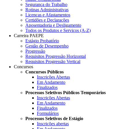
Segurança do Trabalho
Rotinas Administrativas
Licenças e Afastamentos
Certidões e Declarações
Aposentadoria e Desligamento
Todos os Produtos e Serviços (A-Z)
Carreira PAEPE
Estágio Probatório
Gestão de Desempenho
Progressão
Requisitos Progressão Horizontal
Requisitos Progressão Vertical
Concursos
Concursos Públicos
Inscrições Abertas
Em Andamento
Finalizados
Processos Seletivos Públicos Temporários
Inscrições Abertas
Em Andamento
Finalizados
Formulários
Processos Seletivos de Estágio
Inscrições abertas
Em Andamento