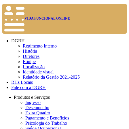
VIDA FUNCIONAL ONLINE
DGRH
Regimento Interno
História
Diretores
Equipe
Localização
Identidade visual
Relatório da Gestão 2021-2025
RHs Locais
Fale com a DGRH
Produtos e Serviços
Ingresso
Desempenho
Extra Quadro
Pagamento e Benefícios
Psicologia do Trabalho
Saúde Ocupacional