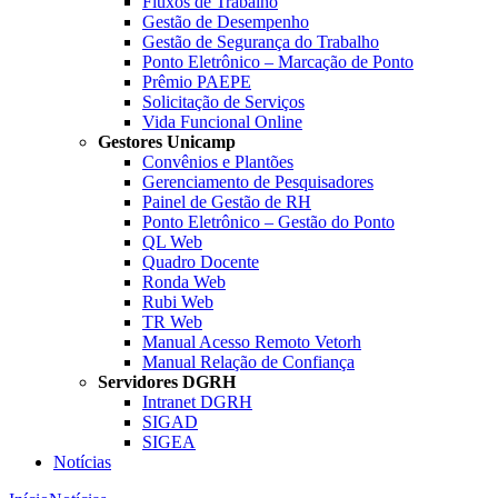
Fluxos de Trabalho
Gestão de Desempenho
Gestão de Segurança do Trabalho
Ponto Eletrônico – Marcação de Ponto
Prêmio PAEPE
Solicitação de Serviços
Vida Funcional Online
Gestores Unicamp
Convênios e Plantões
Gerenciamento de Pesquisadores
Painel de Gestão de RH
Ponto Eletrônico – Gestão do Ponto
QL Web
Quadro Docente
Ronda Web
Rubi Web
TR Web
Manual Acesso Remoto Vetorh
Manual Relação de Confiança
Servidores DGRH
Intranet DGRH
SIGAD
SIGEA
Notícias