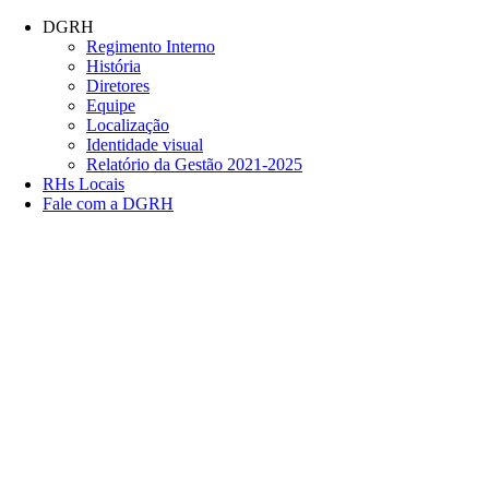
Conteúdo principal
Menu principal
Rodapé
DGRH
Regimento Interno
História
Diretores
Equipe
Localização
Identidade visual
Relatório da Gestão 2021-2025
RHs Locais
Fale com a DGRH
Link para o Facebook
Link para o Twitter