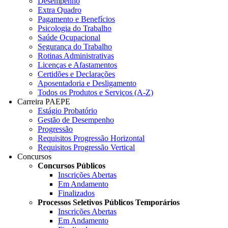
Desempenho
Extra Quadro
Pagamento e Benefícios
Psicologia do Trabalho
Saúde Ocupacional
Segurança do Trabalho
Rotinas Administrativas
Licenças e Afastamentos
Certidões e Declarações
Aposentadoria e Desligamento
Todos os Produtos e Serviços (A-Z)
Carreira PAEPE
Estágio Probatório
Gestão de Desempenho
Progressão
Requisitos Progressão Horizontal
Requisitos Progressão Vertical
Concursos
Concursos Públicos
Inscrições Abertas
Em Andamento
Finalizados
Processos Seletivos Públicos Temporários
Inscrições Abertas
Em Andamento