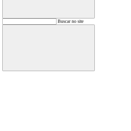
Buscar
Buscar no site
Buscar
Aumentar fonte
Diminuir fonte