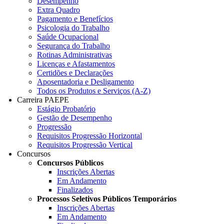
Desempenho
Extra Quadro
Pagamento e Benefícios
Psicologia do Trabalho
Saúde Ocupacional
Segurança do Trabalho
Rotinas Administrativas
Licenças e Afastamentos
Certidões e Declarações
Aposentadoria e Desligamento
Todos os Produtos e Serviços (A-Z)
Carreira PAEPE
Estágio Probatório
Gestão de Desempenho
Progressão
Requisitos Progressão Horizontal
Requisitos Progressão Vertical
Concursos
Concursos Públicos
Inscrições Abertas
Em Andamento
Finalizados
Processos Seletivos Públicos Temporários
Inscrições Abertas
Em Andamento