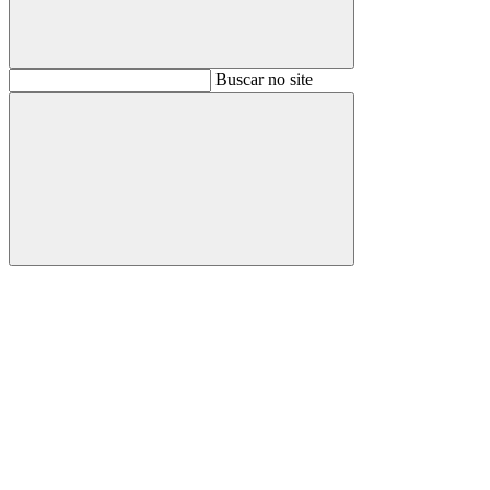
Buscar
Buscar no site
Buscar
Aumentar fonte
Diminuir fonte