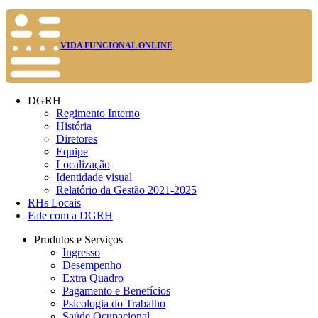
VIDA FUNCIONAL ONLINE
DGRH
Regimento Interno
História
Diretores
Equipe
Localização
Identidade visual
Relatório da Gestão 2021-2025
RHs Locais
Fale com a DGRH
Produtos e Serviços
Ingresso
Desempenho
Extra Quadro
Pagamento e Benefícios
Psicologia do Trabalho
Saúde Ocupacional