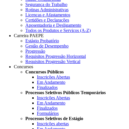
Segurança do Trabalho
Rotinas Administrativas
Licenças e Afastamentos
Certidões e Declarações
Aposentadoria e Desligamento
Todos os Produtos e Serviços (A-Z)
Carreira PAEPE
Estágio Probatório
Gestão de Desempenho
Progressão
Requisitos Progressão Horizontal
Requisitos Progressão Vertical
Concursos
Concursos Públicos
Inscrições Abertas
Em Andamento
Finalizados
Processos Seletivos Públicos Temporários
Inscrições Abertas
Em Andamento
Finalizados
Formulários
Processos Seletivos de Estágio
Inscrições abertas
Em Andamento