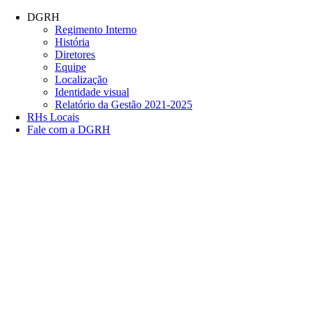
Conteúdo principal
Menu principal
Rodapé
DGRH
Regimento Interno
História
Diretores
Equipe
Localização
Identidade visual
Relatório da Gestão 2021-2025
RHs Locais
Fale com a DGRH
Link para o Facebook
Link para o Twitter