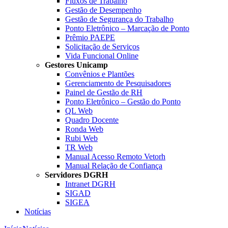
Fluxos de Trabalho
Gestão de Desempenho
Gestão de Segurança do Trabalho
Ponto Eletrônico – Marcação de Ponto
Prêmio PAEPE
Solicitação de Serviços
Vida Funcional Online
Gestores Unicamp
Convênios e Plantões
Gerenciamento de Pesquisadores
Painel de Gestão de RH
Ponto Eletrônico – Gestão do Ponto
QL Web
Quadro Docente
Ronda Web
Rubi Web
TR Web
Manual Acesso Remoto Vetorh
Manual Relação de Confiança
Servidores DGRH
Intranet DGRH
SIGAD
SIGEA
Notícias