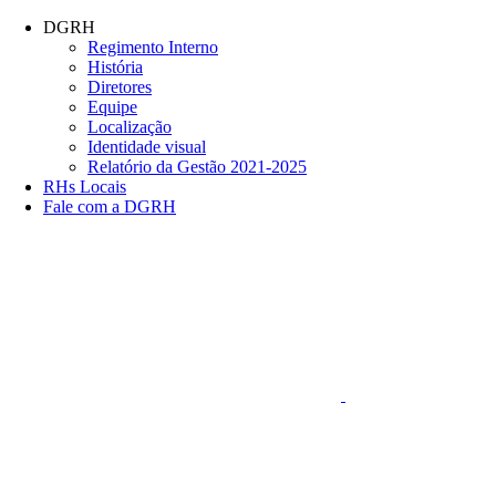
Conteúdo principal
Menu principal
Rodapé
DGRH
Regimento Interno
História
Diretores
Equipe
Localização
Identidade visual
Relatório da Gestão 2021-2025
RHs Locais
Fale com a DGRH
Link para o Faceboo
Aumentar fonte