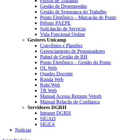
Fluxos de Trabalho
Gestão de Desempenho
Gestão de Segurança do Trabalho
Ponto Eletrônico – Marcação de Ponto
Prêmio PAEPE
Solicitação de Serviços
Vida Funcional Online
Gestores Unicamp
Convênios e Plantões
Gerenciamento de Pesquisadores
Painel de Gestão de RH
Ponto Eletrônico – Gestão do Ponto
QL Web
Quadro Docente
Ronda Web
Rubi Web
TR Web
Manual Acesso Remoto Vetorh
Manual Relação de Confiança
Servidores DGRH
Intranet DGRH
SIGAD
SIGEA
Notícias