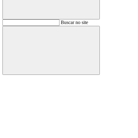
Buscar
Buscar no site
Buscar
Aumentar fonte
Diminuir fonte