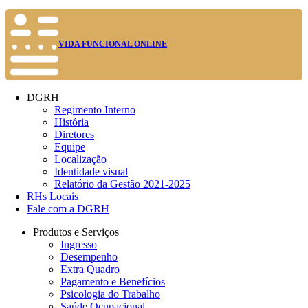
VIDA FUNCIONAL ONLINE
DGRH
Regimento Interno
História
Diretores
Equipe
Localização
Identidade visual
Relatório da Gestão 2021-2025
RHs Locais
Fale com a DGRH
Produtos e Serviços
Ingresso
Desempenho
Extra Quadro
Pagamento e Benefícios
Psicologia do Trabalho
Saúde Ocupacional