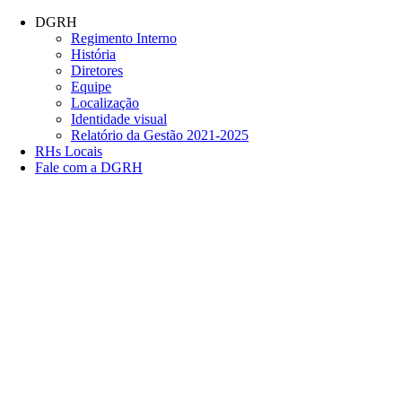
Conteúdo principal
Menu principal
Rodapé
DGRH
Regimento Interno
História
Diretores
Equipe
Localização
Identidade visual
Relatório da Gestão 2021-2025
RHs Locais
Fale com a DGRH
Link para o Facebook
Link para o Twitter