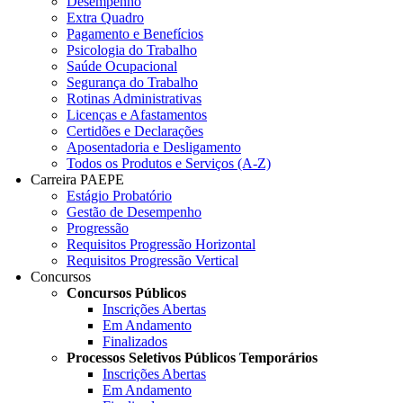
Desempenho
Extra Quadro
Pagamento e Benefícios
Psicologia do Trabalho
Saúde Ocupacional
Segurança do Trabalho
Rotinas Administrativas
Licenças e Afastamentos
Certidões e Declarações
Aposentadoria e Desligamento
Todos os Produtos e Serviços (A-Z)
Carreira PAEPE
Estágio Probatório
Gestão de Desempenho
Progressão
Requisitos Progressão Horizontal
Requisitos Progressão Vertical
Concursos
Concursos Públicos
Inscrições Abertas
Em Andamento
Finalizados
Processos Seletivos Públicos Temporários
Inscrições Abertas
Em Andamento