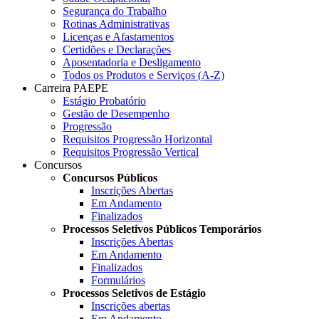
Segurança do Trabalho
Rotinas Administrativas
Licenças e Afastamentos
Certidões e Declarações
Aposentadoria e Desligamento
Todos os Produtos e Serviços (A-Z)
Carreira PAEPE
Estágio Probatório
Gestão de Desempenho
Progressão
Requisitos Progressão Horizontal
Requisitos Progressão Vertical
Concursos
Concursos Públicos
Inscrições Abertas
Em Andamento
Finalizados
Processos Seletivos Públicos Temporários
Inscrições Abertas
Em Andamento
Finalizados
Formulários
Processos Seletivos de Estágio
Inscrições abertas
Em Andamento