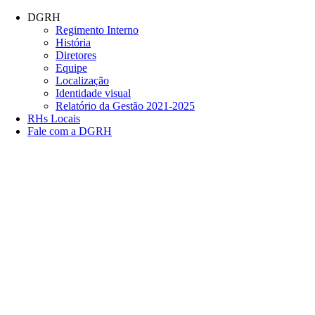
Conteúdo principal
Menu principal
Rodapé
DGRH
Regimento Interno
História
Diretores
Equipe
Localização
Identidade visual
Relatório da Gestão 2021-2025
RHs Locais
Fale com a DGRH
Link para o Facebook
Link para o Twitter