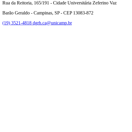
Rua da Reitoria, 165/191 - Cidade Universitária Zeferino Vaz
Barão Geraldo - Campinas, SP - CEP 13083-872
(19) 3521-4818
dgrh.ca@unicamp.br
Link para o Facebook
Link para o Twitter
Link para o Instagram