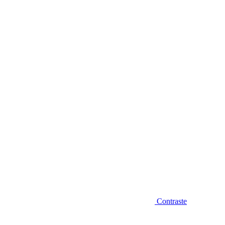
Diminuir fonte
Contraste