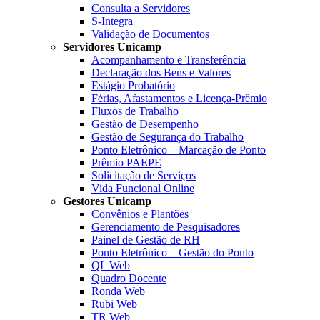
Consulta a Servidores
S-Integra
Validação de Documentos
Servidores Unicamp
Acompanhamento e Transferência
Declaração dos Bens e Valores
Estágio Probatório
Férias, Afastamentos e Licença-Prêmio
Fluxos de Trabalho
Gestão de Desempenho
Gestão de Segurança do Trabalho
Ponto Eletrônico – Marcação de Ponto
Prêmio PAEPE
Solicitação de Serviços
Vida Funcional Online
Gestores Unicamp
Convênios e Plantões
Gerenciamento de Pesquisadores
Painel de Gestão de RH
Ponto Eletrônico – Gestão do Ponto
QL Web
Quadro Docente
Ronda Web
Rubi Web
TR Web