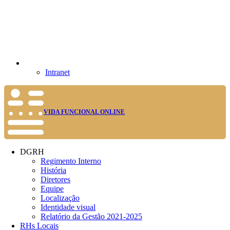
Intranet
VIDA FUNCIONAL ONLINE
DGRH
Regimento Interno
História
Diretores
Equipe
Localização
Identidade visual
Relatório da Gestão 2021-2025
RHs Locais