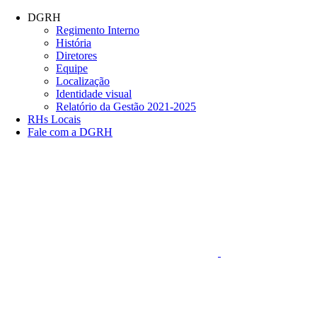
Conteúdo principal
Menu principal
Rodapé
DGRH
Regimento Interno
História
Diretores
Equipe
Localização
Identidade visual
Relatório da Gestão 2021-2025
RHs Locais
Fale com a DGRH
Link para o Faceboo
Aumentar fonte