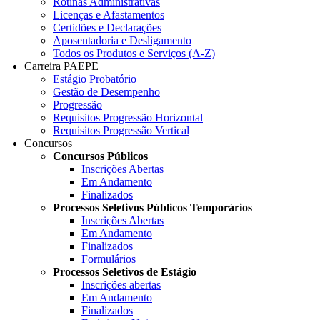
Rotinas Administrativas
Licenças e Afastamentos
Certidões e Declarações
Aposentadoria e Desligamento
Todos os Produtos e Serviços (A-Z)
Carreira PAEPE
Estágio Probatório
Gestão de Desempenho
Progressão
Requisitos Progressão Horizontal
Requisitos Progressão Vertical
Concursos
Concursos Públicos
Inscrições Abertas
Em Andamento
Finalizados
Processos Seletivos Públicos Temporários
Inscrições Abertas
Em Andamento
Finalizados
Formulários
Processos Seletivos de Estágio
Inscrições abertas
Em Andamento
Finalizados