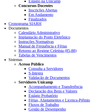
Estágio na Unicamp
Concursos Docentes
Inscrições Abertas
Em Andamento
Finalizados
Cronograma SIARH
Documentos
Calendário Administrativo
Implantação do Ponto Eletrônico
Instruções Normativas
Manual de Frequência e Férias
Retorno ao Regime Celetista (85-88)
Tabelas de Vencimentos
Sistemas
Acesso Público
Consulta a Servidores
S-Integra
Validação de Documentos
Servidores Unicamp
Acompanhamento e Transferência
Declaração dos Bens e Valores
Estágio Probatório
Férias, Afastamentos e Licença-Prêmio
Fluxos de Trabalho
Gestão de Desempenho