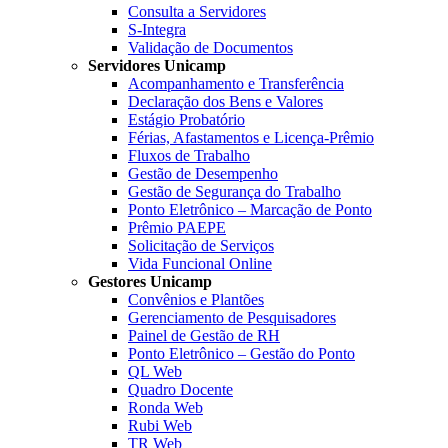
Consulta a Servidores
S-Integra
Validação de Documentos
Servidores Unicamp
Acompanhamento e Transferência
Declaração dos Bens e Valores
Estágio Probatório
Férias, Afastamentos e Licença-Prêmio
Fluxos de Trabalho
Gestão de Desempenho
Gestão de Segurança do Trabalho
Ponto Eletrônico – Marcação de Ponto
Prêmio PAEPE
Solicitação de Serviços
Vida Funcional Online
Gestores Unicamp
Convênios e Plantões
Gerenciamento de Pesquisadores
Painel de Gestão de RH
Ponto Eletrônico – Gestão do Ponto
QL Web
Quadro Docente
Ronda Web
Rubi Web
TR Web