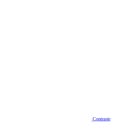
Diminuir fonte
Contraste