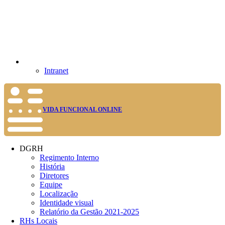
Intranet
VIDA FUNCIONAL ONLINE
DGRH
Regimento Interno
História
Diretores
Equipe
Localização
Identidade visual
Relatório da Gestão 2021-2025
RHs Locais