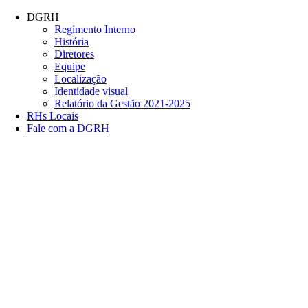
Conteúdo principal
Menu principal
Rodapé
DGRH
Regimento Interno
História
Diretores
Equipe
Localização
Identidade visual
Relatório da Gestão 2021-2025
RHs Locais
Fale com a DGRH
Link para o Facebook
Link para o Twitter