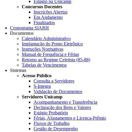
Estágio na Unicamp
Concursos Docentes
Inscrições Abertas
Em Andamento
Finalizados
Cronograma SIARH
Documentos
Calendário Administrativo
Implantação do Ponto Eletrônico
Instruções Normativas
Manual de Frequência e Férias
Retorno ao Regime Celetista (85-88)
Tabelas de Vencimentos
Sistemas
Acesso Público
Consulta a Servidores
S-Integra
Validação de Documentos
Servidores Unicamp
Acompanhamento e Transferência
Declaração dos Bens e Valores
Estágio Probatório
Férias, Afastamentos e Licença-Prêmio
Fluxos de Trabalho
Gestão de Desempenho