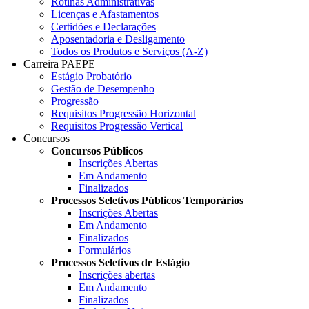
Rotinas Administrativas
Licenças e Afastamentos
Certidões e Declarações
Aposentadoria e Desligamento
Todos os Produtos e Serviços (A-Z)
Carreira PAEPE
Estágio Probatório
Gestão de Desempenho
Progressão
Requisitos Progressão Horizontal
Requisitos Progressão Vertical
Concursos
Concursos Públicos
Inscrições Abertas
Em Andamento
Finalizados
Processos Seletivos Públicos Temporários
Inscrições Abertas
Em Andamento
Finalizados
Formulários
Processos Seletivos de Estágio
Inscrições abertas
Em Andamento
Finalizados