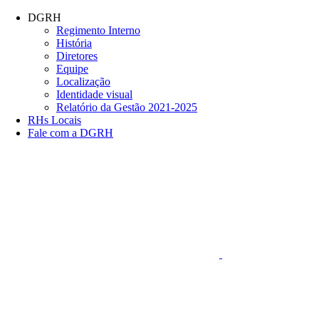
Conteúdo principal
Menu principal
Rodapé
DGRH
Regimento Interno
História
Diretores
Equipe
Localização
Identidade visual
Relatório da Gestão 2021-2025
RHs Locais
Fale com a DGRH
Link para o Faceboo
Aumentar fonte