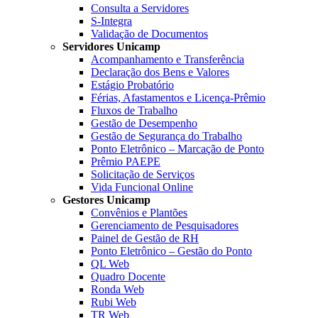
Consulta a Servidores
S-Integra
Validação de Documentos
Servidores Unicamp
Acompanhamento e Transferência
Declaração dos Bens e Valores
Estágio Probatório
Férias, Afastamentos e Licença-Prêmio
Fluxos de Trabalho
Gestão de Desempenho
Gestão de Segurança do Trabalho
Ponto Eletrônico – Marcação de Ponto
Prêmio PAEPE
Solicitação de Serviços
Vida Funcional Online
Gestores Unicamp
Convênios e Plantões
Gerenciamento de Pesquisadores
Painel de Gestão de RH
Ponto Eletrônico – Gestão do Ponto
QL Web
Quadro Docente
Ronda Web
Rubi Web
TR Web