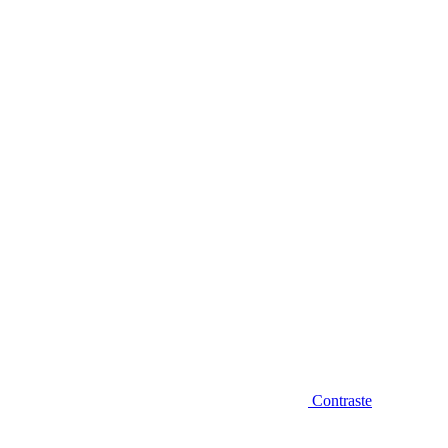
Diminuir fonte
Contraste