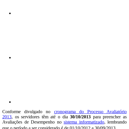
Compartilhar n
Compartilhar p
Conforme divulgado no
cronograma do Processo Avaliatório
2013
, os servidores têm até o dia
30/10/2013
para preencher as
Avaliações de Desempenho no
sistema informatizado
, lembrando
que o
pe
ríodo a ser considerado é de 01/10/2012 a 30/09/2013.