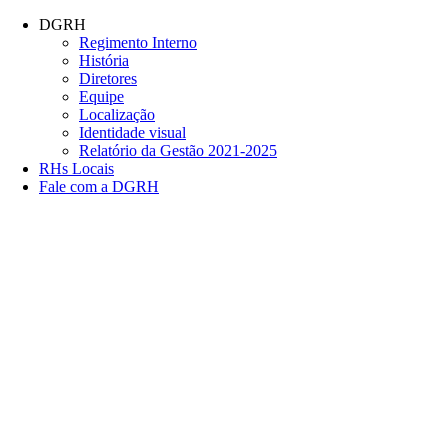
Conteúdo principal
Menu principal
Rodapé
DGRH
Regimento Interno
História
Diretores
Equipe
Localização
Identidade visual
Relatório da Gestão 2021-2025
RHs Locais
Fale com a DGRH
Link para o Facebook
Link para o Twitter