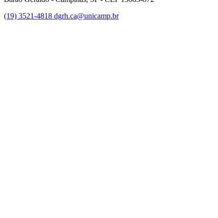
(19) 3521-4818
dgrh.ca@unicamp.br
Link para o Facebook
Link para o Twitter
Link para o Instagram