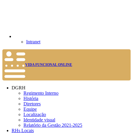
Intranet
VIDA FUNCIONAL ONLINE
DGRH
Regimento Interno
História
Diretores
Equipe
Localização
Identidade visual
Relatório da Gestão 2021-2025
RHs Locais