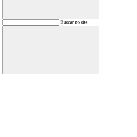
Buscar
Buscar no site
Buscar
Aumentar fonte
Diminuir fonte