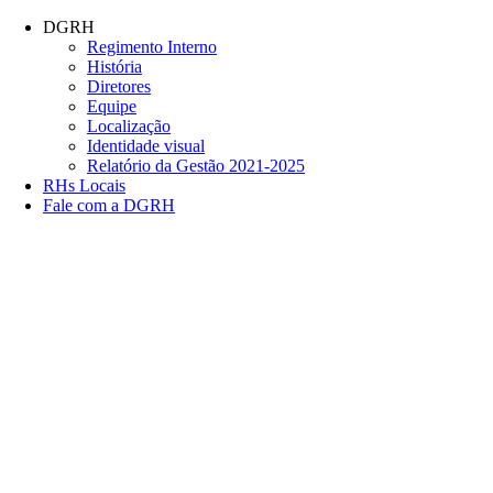
Conteúdo principal
Menu principal
Rodapé
DGRH
Regimento Interno
História
Diretores
Equipe
Localização
Identidade visual
Relatório da Gestão 2021-2025
RHs Locais
Fale com a DGRH
Link para o Facebook
Link para o Twitter