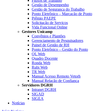
Fluxos de Trabalho
Gestão de Desempenho
Gestão de Segurança do Trabalho
Ponto Eletrônico – Marcação de Ponto
Prêmio PAEPE
Solicitação de Serviços
Vida Funcional Online
Gestores Unicamp
Convênios e Plantões
Gerenciamento de Pesquisadores
Painel de Gestão de RH
Ponto Eletrônico – Gestão do Ponto
QL Web
Quadro Docente
Ronda Web
Rubi Web
TR Web
Manual Acesso Remoto Vetorh
Manual Relação de Confiança
Servidores DGRH
Intranet DGRH
SIGAD
SIGEA
Notícias