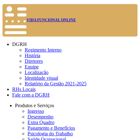
VIDA FUNCIONAL ONLINE
DGRH
Regimento Interno
História
Diretores
Equipe
Localização
Identidade visual
Relatório da Gestão 2021-2025
RHs Locais
Fale com a DGRH
Produtos e Serviços
Ingresso
Desempenho
Extra Quadro
Pagamento e Benefícios
Psicologia do Trabalho
Saúde Ocupacional