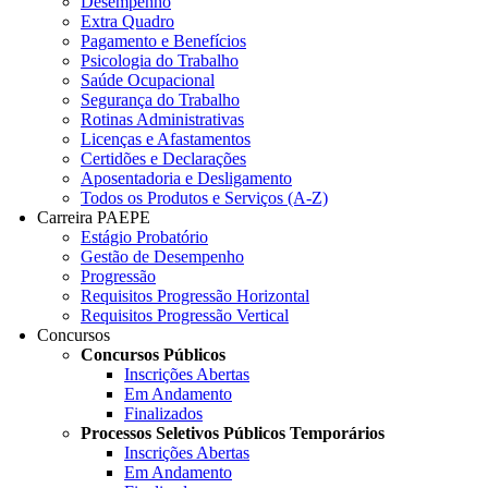
Desempenho
Extra Quadro
Pagamento e Benefícios
Psicologia do Trabalho
Saúde Ocupacional
Segurança do Trabalho
Rotinas Administrativas
Licenças e Afastamentos
Certidões e Declarações
Aposentadoria e Desligamento
Todos os Produtos e Serviços (A-Z)
Carreira PAEPE
Estágio Probatório
Gestão de Desempenho
Progressão
Requisitos Progressão Horizontal
Requisitos Progressão Vertical
Concursos
Concursos Públicos
Inscrições Abertas
Em Andamento
Finalizados
Processos Seletivos Públicos Temporários
Inscrições Abertas
Em Andamento