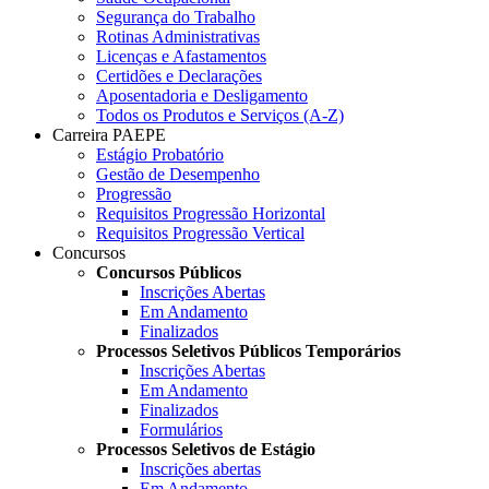
Segurança do Trabalho
Rotinas Administrativas
Licenças e Afastamentos
Certidões e Declarações
Aposentadoria e Desligamento
Todos os Produtos e Serviços (A-Z)
Carreira PAEPE
Estágio Probatório
Gestão de Desempenho
Progressão
Requisitos Progressão Horizontal
Requisitos Progressão Vertical
Concursos
Concursos Públicos
Inscrições Abertas
Em Andamento
Finalizados
Processos Seletivos Públicos Temporários
Inscrições Abertas
Em Andamento
Finalizados
Formulários
Processos Seletivos de Estágio
Inscrições abertas
Em Andamento