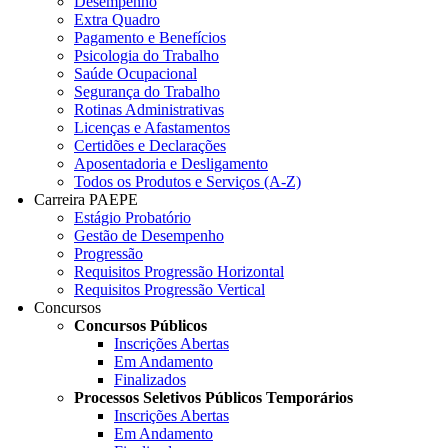
Desempenho
Extra Quadro
Pagamento e Benefícios
Psicologia do Trabalho
Saúde Ocupacional
Segurança do Trabalho
Rotinas Administrativas
Licenças e Afastamentos
Certidões e Declarações
Aposentadoria e Desligamento
Todos os Produtos e Serviços (A-Z)
Carreira PAEPE
Estágio Probatório
Gestão de Desempenho
Progressão
Requisitos Progressão Horizontal
Requisitos Progressão Vertical
Concursos
Concursos Públicos
Inscrições Abertas
Em Andamento
Finalizados
Processos Seletivos Públicos Temporários
Inscrições Abertas
Em Andamento