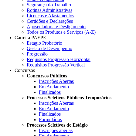
Segurança do Trabalho
Rotinas Administrativas
Licenças e Afastamentos
Certidões e Declarações
Aposentadoria e Desligamento
Todos os Produtos e Serviços (A-Z)
Carreira PAEPE
Estágio Probatório
Gestão de Desempenho
Progressão
Requisitos Progressão Horizontal
Requisitos Progressão Vertical
Concursos
Concursos Públicos
Inscrições Abertas
Em Andamento
Finalizados
Processos Seletivos Públicos Temporários
Inscrições Abertas
Em Andamento
Finalizados
Formulários
Processos Seletivos de Estágio
Inscrições abertas
Em Andamento