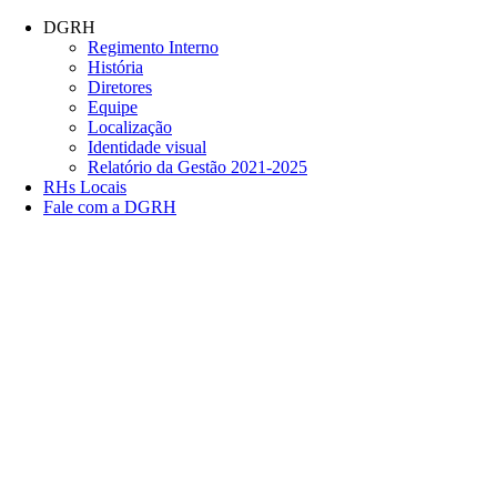
Conteúdo principal
Menu principal
Rodapé
DGRH
Regimento Interno
História
Diretores
Equipe
Localização
Identidade visual
Relatório da Gestão 2021-2025
RHs Locais
Fale com a DGRH
Link para o Facebook
Link para o Twitter