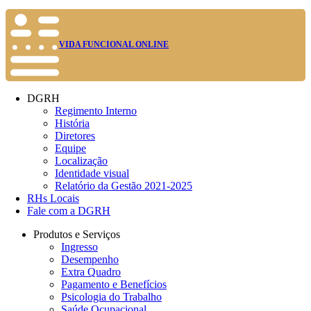
VIDA FUNCIONAL ONLINE
DGRH
Regimento Interno
História
Diretores
Equipe
Localização
Identidade visual
Relatório da Gestão 2021-2025
RHs Locais
Fale com a DGRH
Produtos e Serviços
Ingresso
Desempenho
Extra Quadro
Pagamento e Benefícios
Psicologia do Trabalho
Saúde Ocupacional