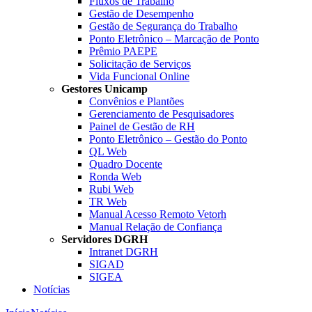
Fluxos de Trabalho
Gestão de Desempenho
Gestão de Segurança do Trabalho
Ponto Eletrônico – Marcação de Ponto
Prêmio PAEPE
Solicitação de Serviços
Vida Funcional Online
Gestores Unicamp
Convênios e Plantões
Gerenciamento de Pesquisadores
Painel de Gestão de RH
Ponto Eletrônico – Gestão do Ponto
QL Web
Quadro Docente
Ronda Web
Rubi Web
TR Web
Manual Acesso Remoto Vetorh
Manual Relação de Confiança
Servidores DGRH
Intranet DGRH
SIGAD
SIGEA
Notícias