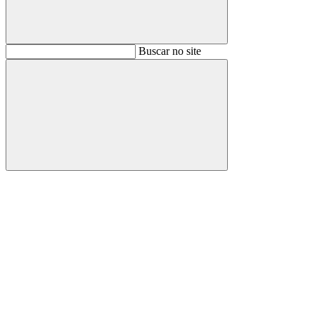
Buscar
Buscar no site
Buscar
Aumentar fonte
Diminuir fonte