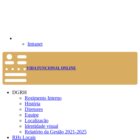
Intranet
VIDA FUNCIONAL ONLINE
DGRH
Regimento Interno
História
Diretores
Equipe
Localização
Identidade visual
Relatório da Gestão 2021-2025
RHs Locais