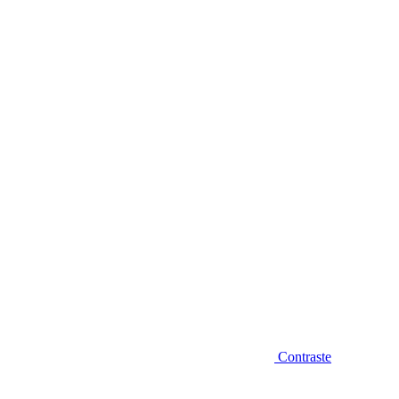
Diminuir fonte
Contraste