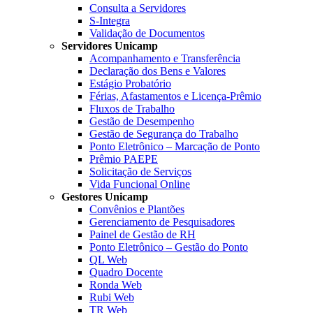
Consulta a Servidores
S-Integra
Validação de Documentos
Servidores Unicamp
Acompanhamento e Transferência
Declaração dos Bens e Valores
Estágio Probatório
Férias, Afastamentos e Licença-Prêmio
Fluxos de Trabalho
Gestão de Desempenho
Gestão de Segurança do Trabalho
Ponto Eletrônico – Marcação de Ponto
Prêmio PAEPE
Solicitação de Serviços
Vida Funcional Online
Gestores Unicamp
Convênios e Plantões
Gerenciamento de Pesquisadores
Painel de Gestão de RH
Ponto Eletrônico – Gestão do Ponto
QL Web
Quadro Docente
Ronda Web
Rubi Web
TR Web