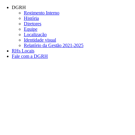
Conteúdo principal
Menu principal
Rodapé
DGRH
Regimento Interno
História
Diretores
Equipe
Localização
Identidade visual
Relatório da Gestão 2021-2025
RHs Locais
Fale com a DGRH
Link para o Facebook
Link para o Twitter