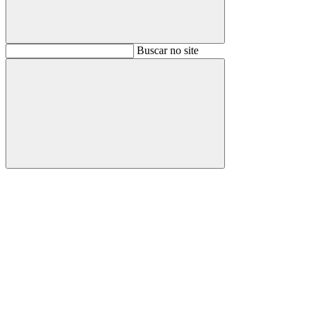
Buscar
Buscar no site
Buscar
Aumentar fonte
Diminuir fonte