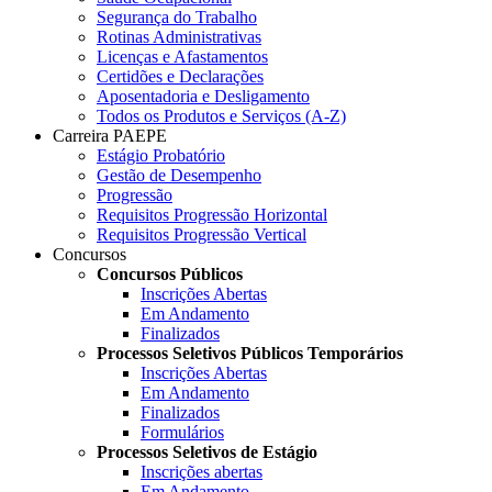
Segurança do Trabalho
Rotinas Administrativas
Licenças e Afastamentos
Certidões e Declarações
Aposentadoria e Desligamento
Todos os Produtos e Serviços (A-Z)
Carreira PAEPE
Estágio Probatório
Gestão de Desempenho
Progressão
Requisitos Progressão Horizontal
Requisitos Progressão Vertical
Concursos
Concursos Públicos
Inscrições Abertas
Em Andamento
Finalizados
Processos Seletivos Públicos Temporários
Inscrições Abertas
Em Andamento
Finalizados
Formulários
Processos Seletivos de Estágio
Inscrições abertas
Em Andamento