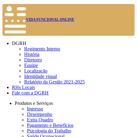
VIDA FUNCIONAL ONLINE
DGRH
Regimento Interno
História
Diretores
Equipe
Localização
Identidade visual
Relatório da Gestão 2021-2025
RHs Locais
Fale com a DGRH
Produtos e Serviços
Ingresso
Desempenho
Extra Quadro
Pagamento e Benefícios
Psicologia do Trabalho
Saúde Ocupacional