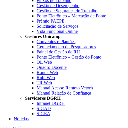
Fluxos de Trabalho
Gestão de Desempenho
Gestão de Segurança do Trabalho
Ponto Eletrônico – Marcação de Ponto
Prêmio PAEPE
Solicitação de Serviços
Vida Funcional Online
Gestores Unicamp
Convênios e Plantões
Gerenciamento de Pesquisadores
Painel de Gestão de RH
Ponto Eletrônico – Gestão do Ponto
QL Web
Quadro Docente
Ronda Web
Rubi Web
TR Web
Manual Acesso Remoto Vetorh
Manual Relação de Confiança
Servidores DGRH
Intranet DGRH
SIGAD
SIGEA
Notícias