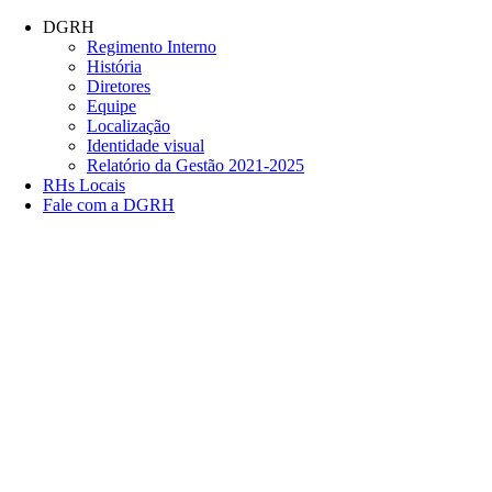
Conteúdo principal
Menu principal
Rodapé
DGRH
Regimento Interno
História
Diretores
Equipe
Localização
Identidade visual
Relatório da Gestão 2021-2025
RHs Locais
Fale com a DGRH
Link para o Facebook
Link para o Twitter