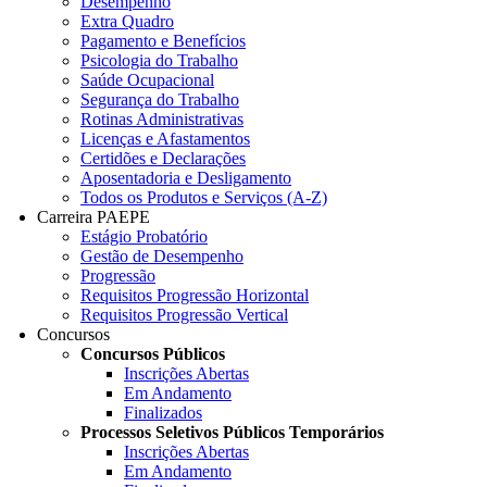
Desempenho
Extra Quadro
Pagamento e Benefícios
Psicologia do Trabalho
Saúde Ocupacional
Segurança do Trabalho
Rotinas Administrativas
Licenças e Afastamentos
Certidões e Declarações
Aposentadoria e Desligamento
Todos os Produtos e Serviços (A-Z)
Carreira PAEPE
Estágio Probatório
Gestão de Desempenho
Progressão
Requisitos Progressão Horizontal
Requisitos Progressão Vertical
Concursos
Concursos Públicos
Inscrições Abertas
Em Andamento
Finalizados
Processos Seletivos Públicos Temporários
Inscrições Abertas
Em Andamento