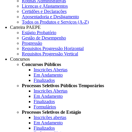
Rotinas Administrativas
Licenças e Afastamentos
Certidões e Declarações
Aposentadoria e Desligamento
Todos os Produtos e Serviços (A-Z)
Carreira PAEPE
Estágio Probatório
Gestão de Desempenho
Progressão
Requisitos Progressão Horizontal
Requisitos Progressão Vertical
Concursos
Concursos Públicos
Inscrições Abertas
Em Andamento
Finalizados
Processos Seletivos Públicos Temporários
Inscrições Abertas
Em Andamento
Finalizados
Formulários
Processos Seletivos de Estágio
Inscrições abertas
Em Andamento
Finalizados