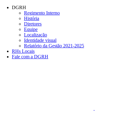
Conteúdo principal
Menu principal
Rodapé
DGRH
Regimento Interno
História
Diretores
Equipe
Localização
Identidade visual
Relatório da Gestão 2021-2025
RHs Locais
Fale com a DGRH
Link para o Faceboo
Aumentar fonte