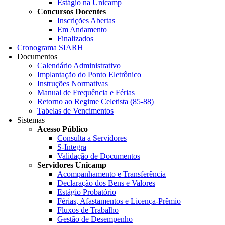
Estágio na Unicamp
Concursos Docentes
Inscrições Abertas
Em Andamento
Finalizados
Cronograma SIARH
Documentos
Calendário Administrativo
Implantação do Ponto Eletrônico
Instruções Normativas
Manual de Frequência e Férias
Retorno ao Regime Celetista (85-88)
Tabelas de Vencimentos
Sistemas
Acesso Público
Consulta a Servidores
S-Integra
Validação de Documentos
Servidores Unicamp
Acompanhamento e Transferência
Declaração dos Bens e Valores
Estágio Probatório
Férias, Afastamentos e Licença-Prêmio
Fluxos de Trabalho
Gestão de Desempenho