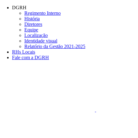
Conteúdo principal
Menu principal
Rodapé
DGRH
Regimento Interno
História
Diretores
Equipe
Localização
Identidade visual
Relatório da Gestão 2021-2025
RHs Locais
Fale com a DGRH
Link para o Faceboo
Aumentar fonte