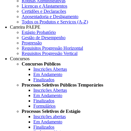
Rotinas Administrativas
Licenças e Afastamentos
Certidões e Declarações
Aposentadoria e Desligamento
Todos os Produtos e Serviços (A-Z)
Carreira PAEPE
Estágio Probatório
Gestão de Desempenho
Progressão
Requisitos Progressão Horizontal
Requisitos Progressão Vertical
Concursos
Concursos Públicos
Inscrições Abertas
Em Andamento
Finalizados
Processos Seletivos Públicos Temporários
Inscrições Abertas
Em Andamento
Finalizados
Formulários
Processos Seletivos de Estágio
Inscrições abertas
Em Andamento
Finalizados