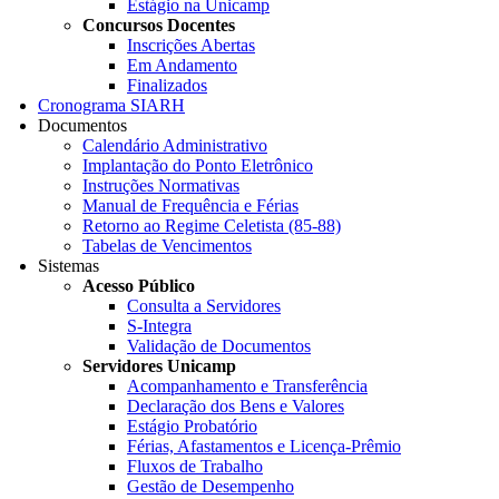
Estágio na Unicamp
Concursos Docentes
Inscrições Abertas
Em Andamento
Finalizados
Cronograma SIARH
Documentos
Calendário Administrativo
Implantação do Ponto Eletrônico
Instruções Normativas
Manual de Frequência e Férias
Retorno ao Regime Celetista (85-88)
Tabelas de Vencimentos
Sistemas
Acesso Público
Consulta a Servidores
S-Integra
Validação de Documentos
Servidores Unicamp
Acompanhamento e Transferência
Declaração dos Bens e Valores
Estágio Probatório
Férias, Afastamentos e Licença-Prêmio
Fluxos de Trabalho
Gestão de Desempenho