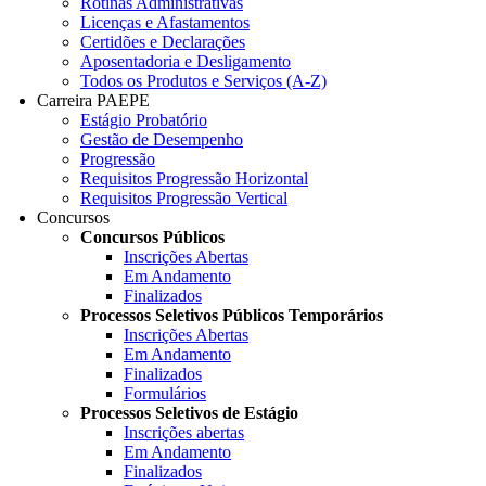
Rotinas Administrativas
Licenças e Afastamentos
Certidões e Declarações
Aposentadoria e Desligamento
Todos os Produtos e Serviços (A-Z)
Carreira PAEPE
Estágio Probatório
Gestão de Desempenho
Progressão
Requisitos Progressão Horizontal
Requisitos Progressão Vertical
Concursos
Concursos Públicos
Inscrições Abertas
Em Andamento
Finalizados
Processos Seletivos Públicos Temporários
Inscrições Abertas
Em Andamento
Finalizados
Formulários
Processos Seletivos de Estágio
Inscrições abertas
Em Andamento
Finalizados