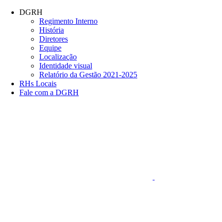
Conteúdo principal
Menu principal
Rodapé
DGRH
Regimento Interno
História
Diretores
Equipe
Localização
Identidade visual
Relatório da Gestão 2021-2025
RHs Locais
Fale com a DGRH
Link para o Faceboo
Aumentar fonte