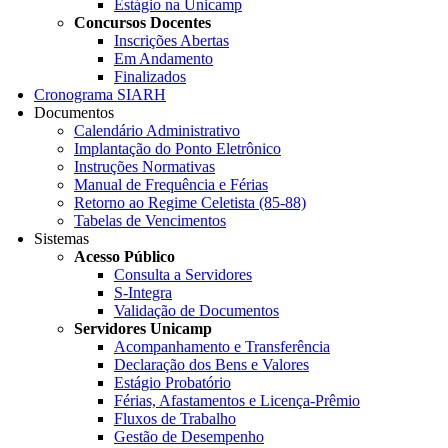
Estágio na Unicamp
Concursos Docentes
Inscrições Abertas
Em Andamento
Finalizados
Cronograma SIARH
Documentos
Calendário Administrativo
Implantação do Ponto Eletrônico
Instruções Normativas
Manual de Frequência e Férias
Retorno ao Regime Celetista (85-88)
Tabelas de Vencimentos
Sistemas
Acesso Público
Consulta a Servidores
S-Integra
Validação de Documentos
Servidores Unicamp
Acompanhamento e Transferência
Declaração dos Bens e Valores
Estágio Probatório
Férias, Afastamentos e Licença-Prêmio
Fluxos de Trabalho
Gestão de Desempenho