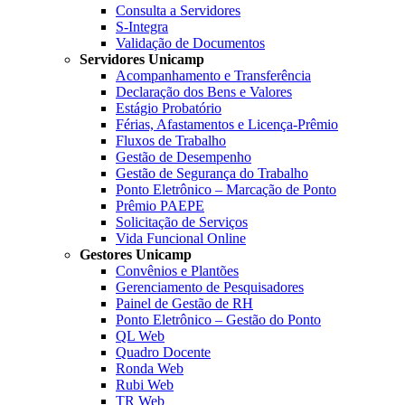
Consulta a Servidores
S-Integra
Validação de Documentos
Servidores Unicamp
Acompanhamento e Transferência
Declaração dos Bens e Valores
Estágio Probatório
Férias, Afastamentos e Licença-Prêmio
Fluxos de Trabalho
Gestão de Desempenho
Gestão de Segurança do Trabalho
Ponto Eletrônico – Marcação de Ponto
Prêmio PAEPE
Solicitação de Serviços
Vida Funcional Online
Gestores Unicamp
Convênios e Plantões
Gerenciamento de Pesquisadores
Painel de Gestão de RH
Ponto Eletrônico – Gestão do Ponto
QL Web
Quadro Docente
Ronda Web
Rubi Web
TR Web