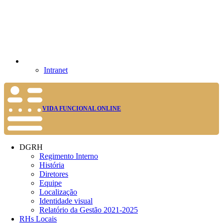
Intranet
VIDA FUNCIONAL ONLINE
DGRH
Regimento Interno
História
Diretores
Equipe
Localização
Identidade visual
Relatório da Gestão 2021-2025
RHs Locais