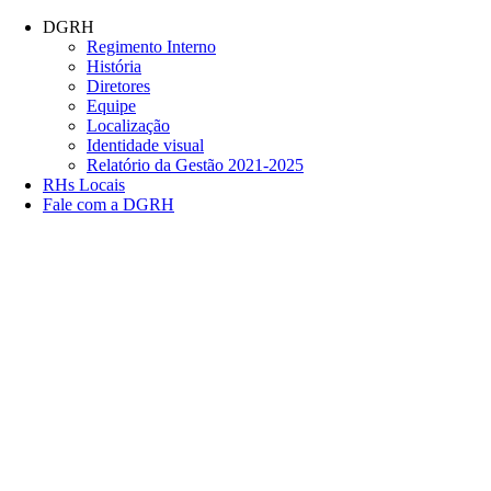
Conteúdo principal
Menu principal
Rodapé
DGRH
Regimento Interno
História
Diretores
Equipe
Localização
Identidade visual
Relatório da Gestão 2021-2025
RHs Locais
Fale com a DGRH
Link para o Facebook
Link para o Twitter