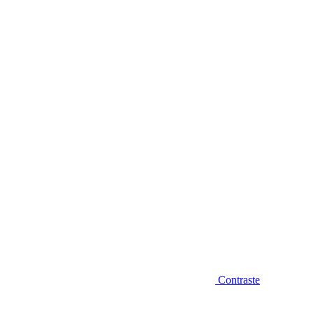
Diminuir fonte
Contraste