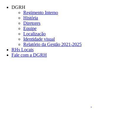
Conteúdo principal
Menu principal
Rodapé
DGRH
Regimento Interno
História
Diretores
Equipe
Localização
Identidade visual
Relatório da Gestão 2021-2025
RHs Locais
Fale com a DGRH
Link para o Faceboo
Aumentar fonte