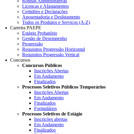
Rotinas Administrativas
Licenças e Afastamentos
Certidões e Declarações
Aposentadoria e Desligamento
Todos os Produtos e Serviços (A-Z)
Carreira PAEPE
Estágio Probatório
Gestão de Desempenho
Progressão
Requisitos Progressão Horizontal
Requisitos Progressão Vertical
Concursos
Concursos Públicos
Inscrições Abertas
Em Andamento
Finalizados
Processos Seletivos Públicos Temporários
Inscrições Abertas
Em Andamento
Finalizados
Formulários
Processos Seletivos de Estágio
Inscrições abertas
Em Andamento
Finalizados