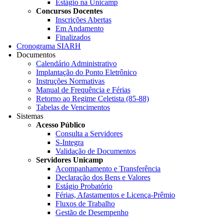
Estágio na Unicamp
Concursos Docentes
Inscrições Abertas
Em Andamento
Finalizados
Cronograma SIARH
Documentos
Calendário Administrativo
Implantação do Ponto Eletrônico
Instruções Normativas
Manual de Frequência e Férias
Retorno ao Regime Celetista (85-88)
Tabelas de Vencimentos
Sistemas
Acesso Público
Consulta a Servidores
S-Integra
Validação de Documentos
Servidores Unicamp
Acompanhamento e Transferência
Declaração dos Bens e Valores
Estágio Probatório
Férias, Afastamentos e Licença-Prêmio
Fluxos de Trabalho
Gestão de Desempenho