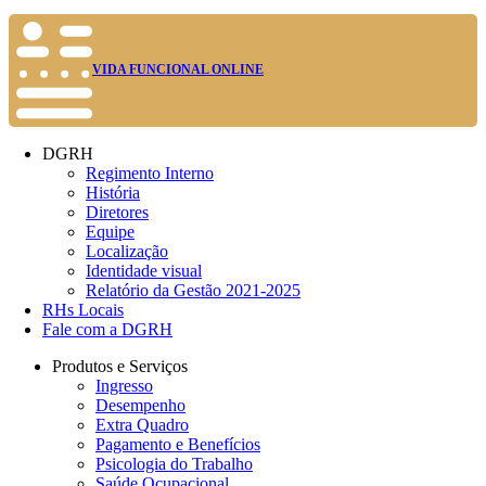
VIDA FUNCIONAL ONLINE
DGRH
Regimento Interno
História
Diretores
Equipe
Localização
Identidade visual
Relatório da Gestão 2021-2025
RHs Locais
Fale com a DGRH
Produtos e Serviços
Ingresso
Desempenho
Extra Quadro
Pagamento e Benefícios
Psicologia do Trabalho
Saúde Ocupacional