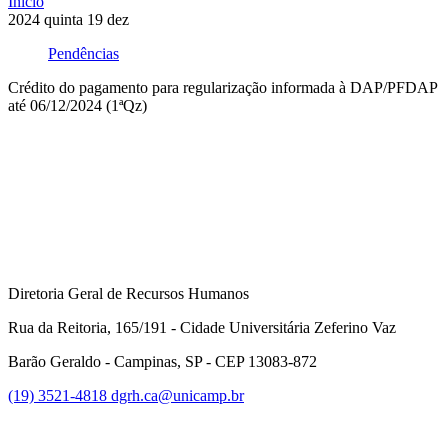
Início
2024
quinta
19
dez
Pendências
Crédito do pagamento para regularização informada à DAP/PFDAP
até 06/12/2024 (1ªQz)
Compartilhar na agen
Diretoria Geral de Recursos Humanos
Rua da Reitoria, 165/191 - Cidade Universitária Zeferino Vaz
Barão Geraldo - Campinas, SP - CEP 13083-872
(19) 3521-4818
dgrh.ca@unicamp.br
Link para o Facebook