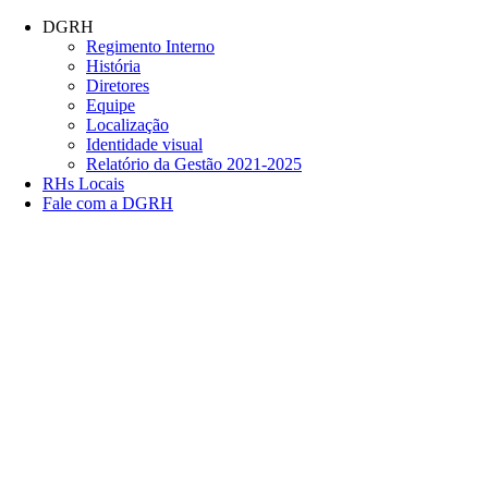
Conteúdo principal
Menu principal
Rodapé
DGRH
Regimento Interno
História
Diretores
Equipe
Localização
Identidade visual
Relatório da Gestão 2021-2025
RHs Locais
Fale com a DGRH
Link para o Facebook
Link para o Twitter