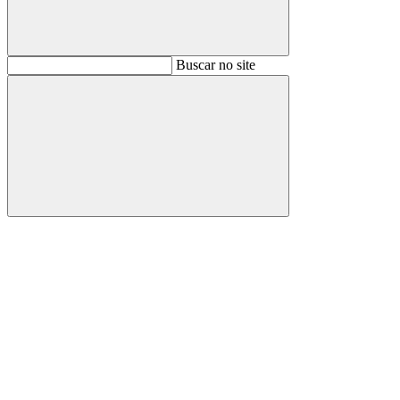
Buscar
Buscar no site
Buscar
Aumentar fonte
Diminuir fonte