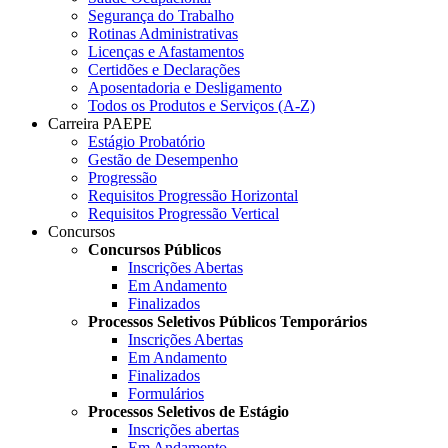
Segurança do Trabalho
Rotinas Administrativas
Licenças e Afastamentos
Certidões e Declarações
Aposentadoria e Desligamento
Todos os Produtos e Serviços (A-Z)
Carreira PAEPE
Estágio Probatório
Gestão de Desempenho
Progressão
Requisitos Progressão Horizontal
Requisitos Progressão Vertical
Concursos
Concursos Públicos
Inscrições Abertas
Em Andamento
Finalizados
Processos Seletivos Públicos Temporários
Inscrições Abertas
Em Andamento
Finalizados
Formulários
Processos Seletivos de Estágio
Inscrições abertas
Em Andamento