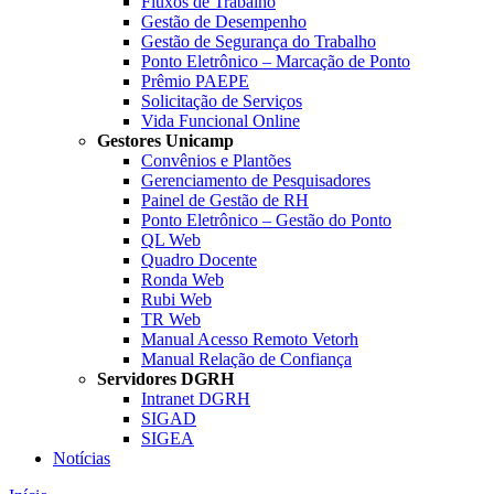
Fluxos de Trabalho
Gestão de Desempenho
Gestão de Segurança do Trabalho
Ponto Eletrônico – Marcação de Ponto
Prêmio PAEPE
Solicitação de Serviços
Vida Funcional Online
Gestores Unicamp
Convênios e Plantões
Gerenciamento de Pesquisadores
Painel de Gestão de RH
Ponto Eletrônico – Gestão do Ponto
QL Web
Quadro Docente
Ronda Web
Rubi Web
TR Web
Manual Acesso Remoto Vetorh
Manual Relação de Confiança
Servidores DGRH
Intranet DGRH
SIGAD
SIGEA
Notícias