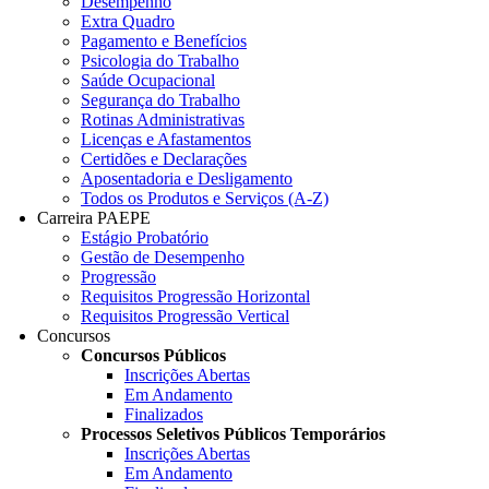
Desempenho
Extra Quadro
Pagamento e Benefícios
Psicologia do Trabalho
Saúde Ocupacional
Segurança do Trabalho
Rotinas Administrativas
Licenças e Afastamentos
Certidões e Declarações
Aposentadoria e Desligamento
Todos os Produtos e Serviços (A-Z)
Carreira PAEPE
Estágio Probatório
Gestão de Desempenho
Progressão
Requisitos Progressão Horizontal
Requisitos Progressão Vertical
Concursos
Concursos Públicos
Inscrições Abertas
Em Andamento
Finalizados
Processos Seletivos Públicos Temporários
Inscrições Abertas
Em Andamento