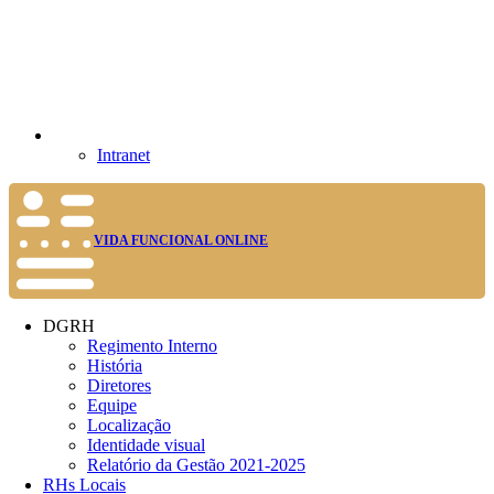
Intranet
VIDA FUNCIONAL ONLINE
DGRH
Regimento Interno
História
Diretores
Equipe
Localização
Identidade visual
Relatório da Gestão 2021-2025
RHs Locais