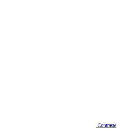
Diminuir fonte
Contraste