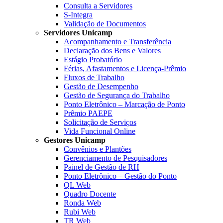
Consulta a Servidores
S-Integra
Validação de Documentos
Servidores Unicamp
Acompanhamento e Transferência
Declaração dos Bens e Valores
Estágio Probatório
Férias, Afastamentos e Licença-Prêmio
Fluxos de Trabalho
Gestão de Desempenho
Gestão de Segurança do Trabalho
Ponto Eletrônico – Marcação de Ponto
Prêmio PAEPE
Solicitação de Serviços
Vida Funcional Online
Gestores Unicamp
Convênios e Plantões
Gerenciamento de Pesquisadores
Painel de Gestão de RH
Ponto Eletrônico – Gestão do Ponto
QL Web
Quadro Docente
Ronda Web
Rubi Web
TR Web