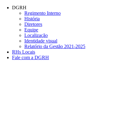
Conteúdo principal
Menu principal
Rodapé
DGRH
Regimento Interno
História
Diretores
Equipe
Localização
Identidade visual
Relatório da Gestão 2021-2025
RHs Locais
Fale com a DGRH
Link para o Facebook
Link para o Twitter