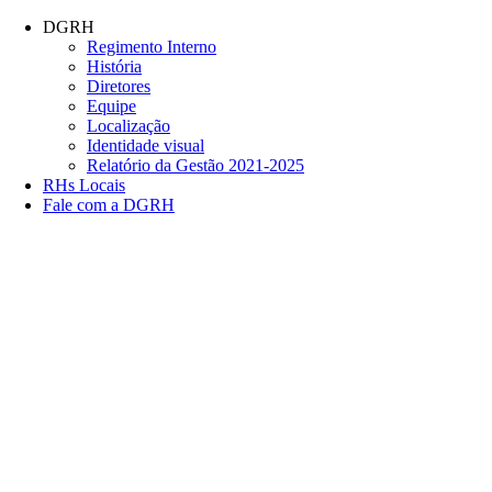
Conteúdo principal
Menu principal
Rodapé
DGRH
Regimento Interno
História
Diretores
Equipe
Localização
Identidade visual
Relatório da Gestão 2021-2025
RHs Locais
Fale com a DGRH
Link para o Facebook
Link para o Twitter