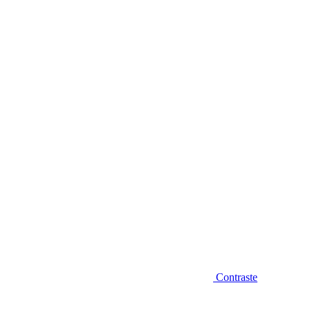
Diminuir fonte
Contraste