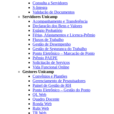
Consulta a Servidores
S-Integra
Validação de Documentos
Servidores Unicamp
Acompanhamento e Transferência
Declaração dos Bens e Valores
Estágio Probatório
Férias, Afastamentos e Licença-Prêmio
Fluxos de Trabalho
Gestão de Desempenho
Gestão de Segurança do Trabalho
Ponto Eletrônico – Marcação de Ponto
Prêmio PAEPE
Solicitação de Serviços
Vida Funcional Online
Gestores Unicamp
Convênios e Plantões
Gerenciamento de Pesquisadores
Painel de Gestão de RH
Ponto Eletrônico – Gestão do Ponto
QL Web
Quadro Docente
Ronda Web
Rubi Web
TR Web