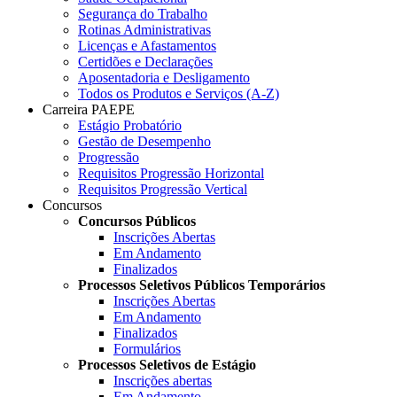
Segurança do Trabalho
Rotinas Administrativas
Licenças e Afastamentos
Certidões e Declarações
Aposentadoria e Desligamento
Todos os Produtos e Serviços (A-Z)
Carreira PAEPE
Estágio Probatório
Gestão de Desempenho
Progressão
Requisitos Progressão Horizontal
Requisitos Progressão Vertical
Concursos
Concursos Públicos
Inscrições Abertas
Em Andamento
Finalizados
Processos Seletivos Públicos Temporários
Inscrições Abertas
Em Andamento
Finalizados
Formulários
Processos Seletivos de Estágio
Inscrições abertas
Em Andamento