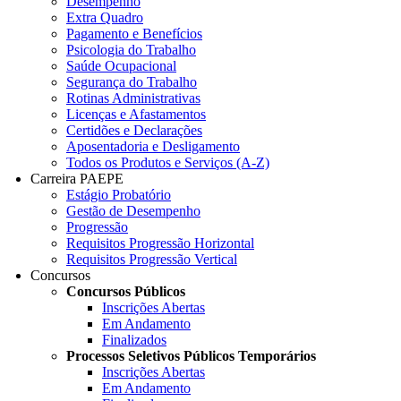
Desempenho
Extra Quadro
Pagamento e Benefícios
Psicologia do Trabalho
Saúde Ocupacional
Segurança do Trabalho
Rotinas Administrativas
Licenças e Afastamentos
Certidões e Declarações
Aposentadoria e Desligamento
Todos os Produtos e Serviços (A-Z)
Carreira PAEPE
Estágio Probatório
Gestão de Desempenho
Progressão
Requisitos Progressão Horizontal
Requisitos Progressão Vertical
Concursos
Concursos Públicos
Inscrições Abertas
Em Andamento
Finalizados
Processos Seletivos Públicos Temporários
Inscrições Abertas
Em Andamento