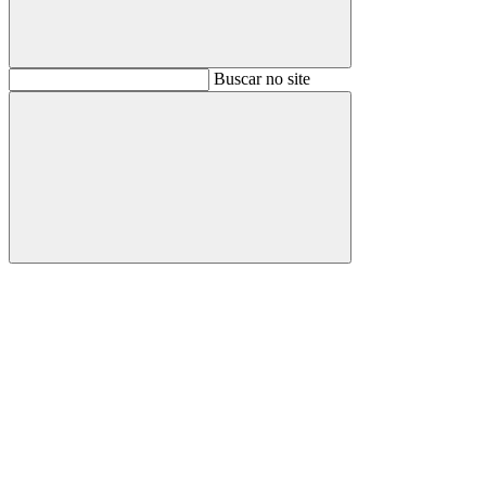
Buscar
Buscar no site
Buscar
Aumentar fonte
Diminuir fonte