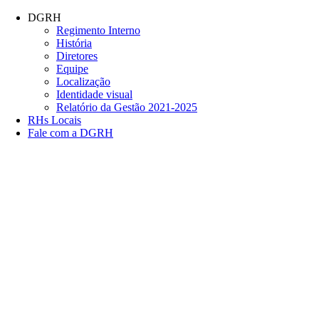
Conteúdo principal
Menu principal
Rodapé
DGRH
Regimento Interno
História
Diretores
Equipe
Localização
Identidade visual
Relatório da Gestão 2021-2025
RHs Locais
Fale com a DGRH
Link para o Facebook
Link para o Twitter