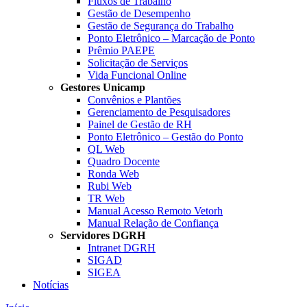
Fluxos de Trabalho
Gestão de Desempenho
Gestão de Segurança do Trabalho
Ponto Eletrônico – Marcação de Ponto
Prêmio PAEPE
Solicitação de Serviços
Vida Funcional Online
Gestores Unicamp
Convênios e Plantões
Gerenciamento de Pesquisadores
Painel de Gestão de RH
Ponto Eletrônico – Gestão do Ponto
QL Web
Quadro Docente
Ronda Web
Rubi Web
TR Web
Manual Acesso Remoto Vetorh
Manual Relação de Confiança
Servidores DGRH
Intranet DGRH
SIGAD
SIGEA
Notícias