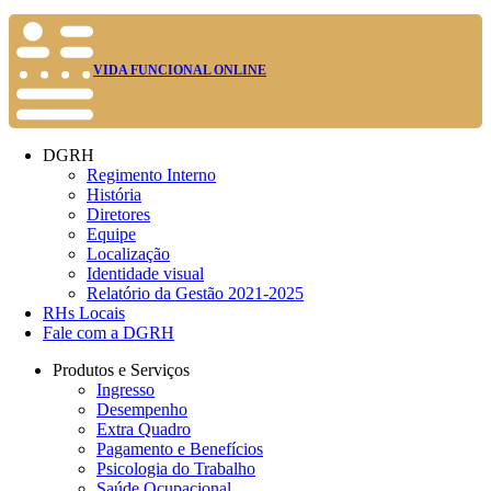
VIDA FUNCIONAL ONLINE
DGRH
Regimento Interno
História
Diretores
Equipe
Localização
Identidade visual
Relatório da Gestão 2021-2025
RHs Locais
Fale com a DGRH
Produtos e Serviços
Ingresso
Desempenho
Extra Quadro
Pagamento e Benefícios
Psicologia do Trabalho
Saúde Ocupacional