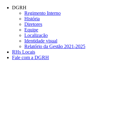
Conteúdo principal
Menu principal
Rodapé
DGRH
Regimento Interno
História
Diretores
Equipe
Localização
Identidade visual
Relatório da Gestão 2021-2025
RHs Locais
Fale com a DGRH
Link para o Facebook
Link para o Twitter