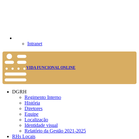
Intranet
VIDA FUNCIONAL ONLINE
DGRH
Regimento Interno
História
Diretores
Equipe
Localização
Identidade visual
Relatório da Gestão 2021-2025
RHs Locais