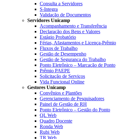
Consulta a Servidores
S-Integra
Validação de Documentos
Servidores Unicamp
Acompanhamento e Transferência
Declaração dos Bens e Valores
Estágio Probatório
Férias, Afastamentos e Licença-Prêmio
Fluxos de Trabalho
Gestão de Desempenho
Gestão de Segurança do Trabalho
Ponto Eletrônico – Marcação de Ponto
Prêmio PAEPE
Solicitação de Serviços
Vida Funcional Online
Gestores Unicamp
Convênios e Plantões
Gerenciamento de Pesquisadores
Painel de Gestão de RH
Ponto Eletrônico – Gestão do Ponto
QL Web
Quadro Docente
Ronda Web
Rubi Web
TR Web