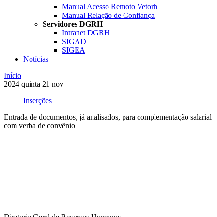
Manual Acesso Remoto Vetorh
Manual Relação de Confiança
Servidores DGRH
Intranet DGRH
SIGAD
SIGEA
Notícias
Início
2024
quinta
21
nov
Inserções
Entrada de documentos, já analisados, para complementação salarial
com verba de convênio
Compartilhar na agen
Diretoria Geral de Recursos Humanos