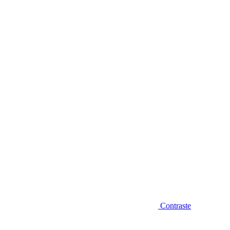
Diminuir fonte
Contraste