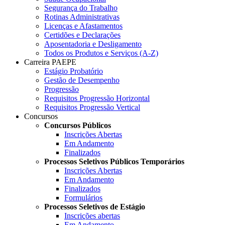
Segurança do Trabalho
Rotinas Administrativas
Licenças e Afastamentos
Certidões e Declarações
Aposentadoria e Desligamento
Todos os Produtos e Serviços (A-Z)
Carreira PAEPE
Estágio Probatório
Gestão de Desempenho
Progressão
Requisitos Progressão Horizontal
Requisitos Progressão Vertical
Concursos
Concursos Públicos
Inscrições Abertas
Em Andamento
Finalizados
Processos Seletivos Públicos Temporários
Inscrições Abertas
Em Andamento
Finalizados
Formulários
Processos Seletivos de Estágio
Inscrições abertas
Em Andamento