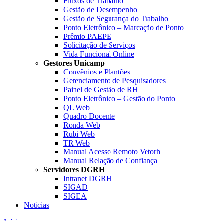
Fluxos de Trabalho
Gestão de Desempenho
Gestão de Segurança do Trabalho
Ponto Eletrônico – Marcação de Ponto
Prêmio PAEPE
Solicitação de Serviços
Vida Funcional Online
Gestores Unicamp
Convênios e Plantões
Gerenciamento de Pesquisadores
Painel de Gestão de RH
Ponto Eletrônico – Gestão do Ponto
QL Web
Quadro Docente
Ronda Web
Rubi Web
TR Web
Manual Acesso Remoto Vetorh
Manual Relação de Confiança
Servidores DGRH
Intranet DGRH
SIGAD
SIGEA
Notícias