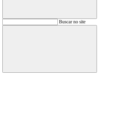
Buscar
Buscar no site
Buscar
Aumentar fonte
Diminuir fonte