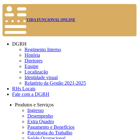
VIDA FUNCIONAL ONLINE
DGRH
Regimento Interno
História
Diretores
Equipe
Localização
Identidade visual
Relatório da Gestão 2021-2025
RHs Locais
Fale com a DGRH
Produtos e Serviços
Ingresso
Desempenho
Extra Quadro
Pagamento e Benefícios
Psicologia do Trabalho
Saúde Ocupacional