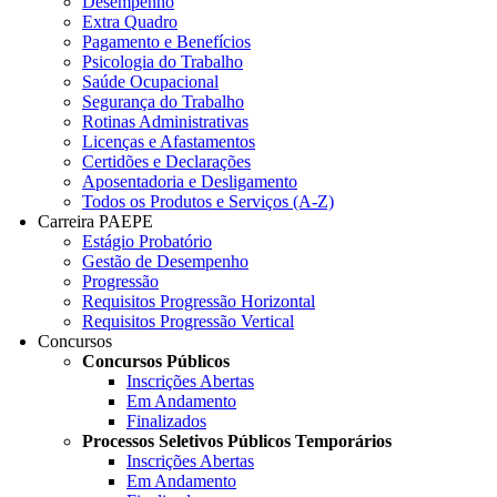
Desempenho
Extra Quadro
Pagamento e Benefícios
Psicologia do Trabalho
Saúde Ocupacional
Segurança do Trabalho
Rotinas Administrativas
Licenças e Afastamentos
Certidões e Declarações
Aposentadoria e Desligamento
Todos os Produtos e Serviços (A-Z)
Carreira PAEPE
Estágio Probatório
Gestão de Desempenho
Progressão
Requisitos Progressão Horizontal
Requisitos Progressão Vertical
Concursos
Concursos Públicos
Inscrições Abertas
Em Andamento
Finalizados
Processos Seletivos Públicos Temporários
Inscrições Abertas
Em Andamento