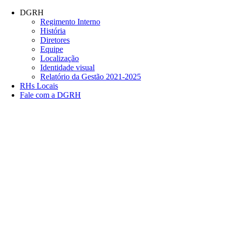
Conteúdo principal
Menu principal
Rodapé
DGRH
Regimento Interno
História
Diretores
Equipe
Localização
Identidade visual
Relatório da Gestão 2021-2025
RHs Locais
Fale com a DGRH
Link para o Facebook
Link para o Twitter