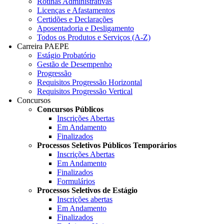
Rotinas Administrativas
Licenças e Afastamentos
Certidões e Declarações
Aposentadoria e Desligamento
Todos os Produtos e Serviços (A-Z)
Carreira PAEPE
Estágio Probatório
Gestão de Desempenho
Progressão
Requisitos Progressão Horizontal
Requisitos Progressão Vertical
Concursos
Concursos Públicos
Inscrições Abertas
Em Andamento
Finalizados
Processos Seletivos Públicos Temporários
Inscrições Abertas
Em Andamento
Finalizados
Formulários
Processos Seletivos de Estágio
Inscrições abertas
Em Andamento
Finalizados