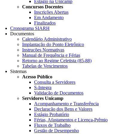
Estágio na Unicamp
Concursos Docentes
Inscrições Abertas
Em Andamento
Finalizados
Cronograma SIARH
Documentos
Calendário Administrativo
Implantação do Ponto Eletrônico
Instruções Normativas
Manual de Frequência e Férias
Retorno ao Regime Celetista (85-88)
Tabelas de Vencimentos
Sistemas
Acesso Público
Consulta a Servidores
S-Integra
Validação de Documentos
Servidores Unicamp
Acompanhamento e Transferência
Declaração dos Bens e Valores
Estágio Probatório
Férias, Afastamentos e Licença-Prêmio
Fluxos de Trabalho
Gestão de Desempenho