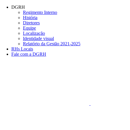
Conteúdo principal
Menu principal
Rodapé
DGRH
Regimento Interno
História
Diretores
Equipe
Localização
Identidade visual
Relatório da Gestão 2021-2025
RHs Locais
Fale com a DGRH
Link para o Faceboo
Aumentar fonte