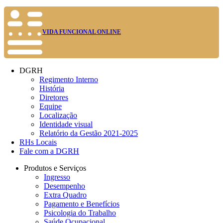
VIDA FUNCIONAL ONLINE
DGRH
Regimento Interno
História
Diretores
Equipe
Localização
Identidade visual
Relatório da Gestão 2021-2025
RHs Locais
Fale com a DGRH
Produtos e Serviços
Ingresso
Desempenho
Extra Quadro
Pagamento e Benefícios
Psicologia do Trabalho
Saúde Ocupacional