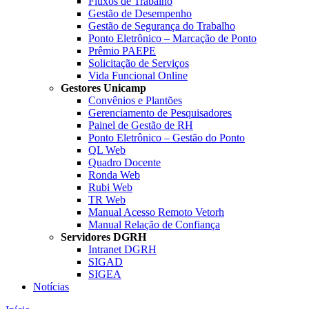
Fluxos de Trabalho
Gestão de Desempenho
Gestão de Segurança do Trabalho
Ponto Eletrônico – Marcação de Ponto
Prêmio PAEPE
Solicitação de Serviços
Vida Funcional Online
Gestores Unicamp
Convênios e Plantões
Gerenciamento de Pesquisadores
Painel de Gestão de RH
Ponto Eletrônico – Gestão do Ponto
QL Web
Quadro Docente
Ronda Web
Rubi Web
TR Web
Manual Acesso Remoto Vetorh
Manual Relação de Confiança
Servidores DGRH
Intranet DGRH
SIGAD
SIGEA
Notícias