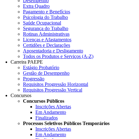
Desempenho
Extra Quadro
Pagamento e Benefícios
Psicologia do Trabalho
Saúde Ocupacional
Segurança do Trabalho
Rotinas Administrativas
Licenças e Afastamentos
Certidões e Declarações
Aposentadoria e Desligamento
Todos os Produtos e Serviços (A-Z)
Carreira PAEPE
Estágio Probatório
Gestão de Desempenho
Progressão
Requisitos Progressão Horizontal
Requisitos Progressão Vertical
Concursos
Concursos Públicos
Inscrições Abertas
Em Andamento
Finalizados
Processos Seletivos Públicos Temporários
Inscrições Abertas
Em Andamento