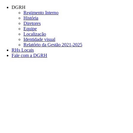
Conteúdo principal
Menu principal
Rodapé
DGRH
Regimento Interno
História
Diretores
Equipe
Localização
Identidade visual
Relatório da Gestão 2021-2025
RHs Locais
Fale com a DGRH
Link para o Facebook
Link para o Twitter