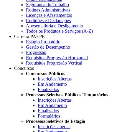
Segurança do Trabalho
Rotinas Administrativas
Licenças e Afastamentos
Certidões e Declarações
Aposentadoria e Desligamento
Todos os Produtos e Serviços (A-Z)
Carreira PAEPE
Estágio Probatório
Gestão de Desempenho
Progressão
Requisitos Progressão Horizontal
Requisitos Progressão Vertical
Concursos
Concursos Públicos
Inscrições Abertas
Em Andamento
Finalizados
Processos Seletivos Públicos Temporários
Inscrições Abertas
Em Andamento
Finalizados
Formulários
Processos Seletivos de Estágio
Inscrições abertas
Em Andamento