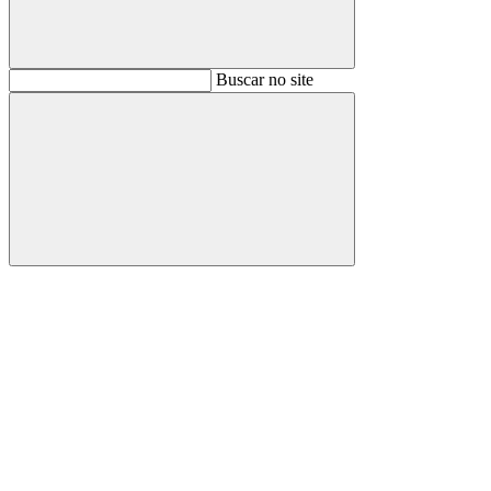
Buscar
Buscar no site
Buscar
Aumentar fonte
Diminuir fonte