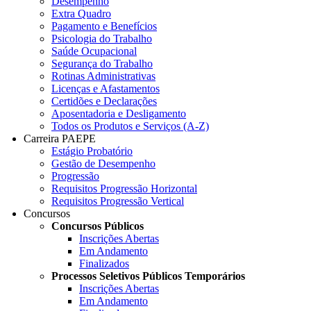
Desempenho
Extra Quadro
Pagamento e Benefícios
Psicologia do Trabalho
Saúde Ocupacional
Segurança do Trabalho
Rotinas Administrativas
Licenças e Afastamentos
Certidões e Declarações
Aposentadoria e Desligamento
Todos os Produtos e Serviços (A-Z)
Carreira PAEPE
Estágio Probatório
Gestão de Desempenho
Progressão
Requisitos Progressão Horizontal
Requisitos Progressão Vertical
Concursos
Concursos Públicos
Inscrições Abertas
Em Andamento
Finalizados
Processos Seletivos Públicos Temporários
Inscrições Abertas
Em Andamento