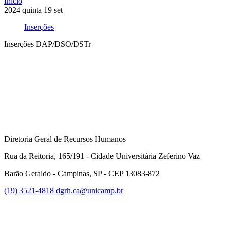
Início
2024
quinta
19
set
Inserções
Inserções DAP/DSO/DSTr
Compartilhar na agen
Diretoria Geral de Recursos Humanos
Rua da Reitoria, 165/191 - Cidade Universitária Zeferino Vaz
Barão Geraldo - Campinas, SP - CEP 13083-872
(19) 3521-4818
dgrh.ca@unicamp.br
Link para o Facebook