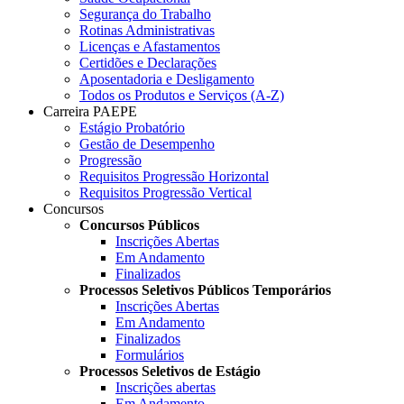
Segurança do Trabalho
Rotinas Administrativas
Licenças e Afastamentos
Certidões e Declarações
Aposentadoria e Desligamento
Todos os Produtos e Serviços (A-Z)
Carreira PAEPE
Estágio Probatório
Gestão de Desempenho
Progressão
Requisitos Progressão Horizontal
Requisitos Progressão Vertical
Concursos
Concursos Públicos
Inscrições Abertas
Em Andamento
Finalizados
Processos Seletivos Públicos Temporários
Inscrições Abertas
Em Andamento
Finalizados
Formulários
Processos Seletivos de Estágio
Inscrições abertas
Em Andamento