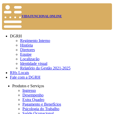
VIDA FUNCIONAL ONLINE
DGRH
Regimento Interno
História
Diretores
Equipe
Localização
Identidade visual
Relatório da Gestão 2021-2025
RHs Locais
Fale com a DGRH
Produtos e Serviços
Ingresso
Desempenho
Extra Quadro
Pagamento e Benefícios
Psicologia do Trabalho
Saúde Ocupacional