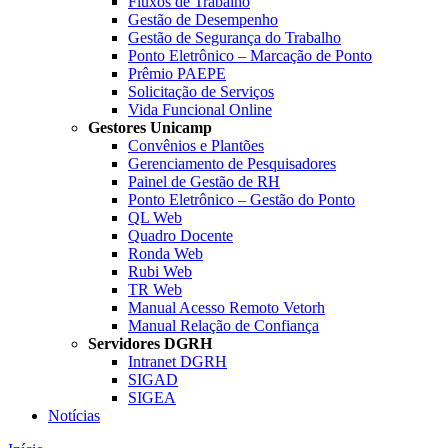
Fluxos de Trabalho
Gestão de Desempenho
Gestão de Segurança do Trabalho
Ponto Eletrônico – Marcação de Ponto
Prêmio PAEPE
Solicitação de Serviços
Vida Funcional Online
Gestores Unicamp
Convênios e Plantões
Gerenciamento de Pesquisadores
Painel de Gestão de RH
Ponto Eletrônico – Gestão do Ponto
QL Web
Quadro Docente
Ronda Web
Rubi Web
TR Web
Manual Acesso Remoto Vetorh
Manual Relação de Confiança
Servidores DGRH
Intranet DGRH
SIGAD
SIGEA
Notícias