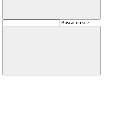
Buscar
Buscar no site
Buscar
Aumentar fonte
Diminuir fonte