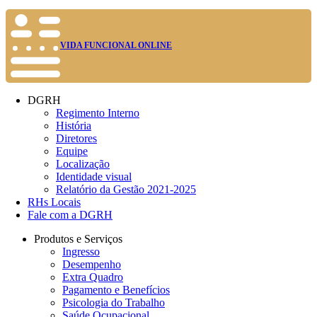
VIDA FUNCIONAL ONLINE
DGRH
Regimento Interno
História
Diretores
Equipe
Localização
Identidade visual
Relatório da Gestão 2021-2025
RHs Locais
Fale com a DGRH
Produtos e Serviços
Ingresso
Desempenho
Extra Quadro
Pagamento e Benefícios
Psicologia do Trabalho
Saúde Ocupacional