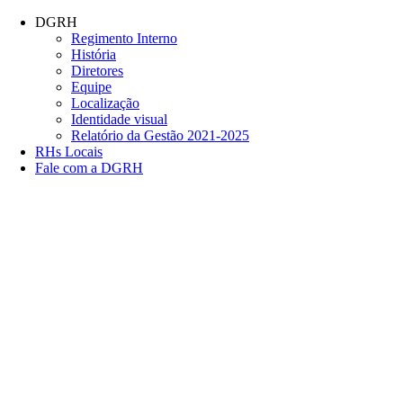
Conteúdo principal
Menu principal
Rodapé
DGRH
Regimento Interno
História
Diretores
Equipe
Localização
Identidade visual
Relatório da Gestão 2021-2025
RHs Locais
Fale com a DGRH
Link para o Facebook
Link para o Twitter