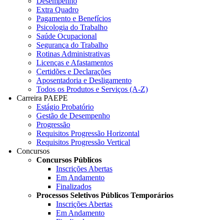
Desempenho
Extra Quadro
Pagamento e Benefícios
Psicologia do Trabalho
Saúde Ocupacional
Segurança do Trabalho
Rotinas Administrativas
Licenças e Afastamentos
Certidões e Declarações
Aposentadoria e Desligamento
Todos os Produtos e Serviços (A-Z)
Carreira PAEPE
Estágio Probatório
Gestão de Desempenho
Progressão
Requisitos Progressão Horizontal
Requisitos Progressão Vertical
Concursos
Concursos Públicos
Inscrições Abertas
Em Andamento
Finalizados
Processos Seletivos Públicos Temporários
Inscrições Abertas
Em Andamento