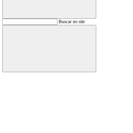
Buscar
Buscar no site
Buscar
Aumentar fonte
Diminuir fonte