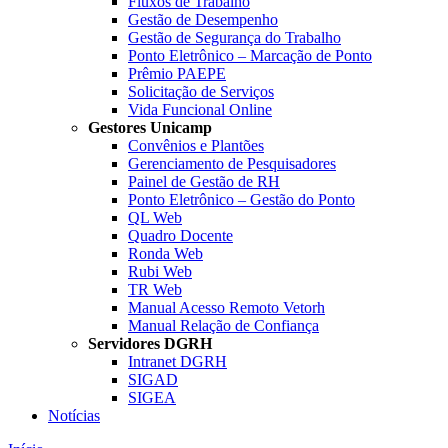
Fluxos de Trabalho
Gestão de Desempenho
Gestão de Segurança do Trabalho
Ponto Eletrônico – Marcação de Ponto
Prêmio PAEPE
Solicitação de Serviços
Vida Funcional Online
Gestores Unicamp
Convênios e Plantões
Gerenciamento de Pesquisadores
Painel de Gestão de RH
Ponto Eletrônico – Gestão do Ponto
QL Web
Quadro Docente
Ronda Web
Rubi Web
TR Web
Manual Acesso Remoto Vetorh
Manual Relação de Confiança
Servidores DGRH
Intranet DGRH
SIGAD
SIGEA
Notícias