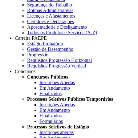
Segurança do Trabalho
Rotinas Administrativas
Licenças e Afastamentos
Certidões e Declarações
Aposentadoria e Desligamento
Todos os Produtos e Serviços (A-Z)
Carreira PAEPE
Estágio Probatório
Gestão de Desempenho
Progressão
Requisitos Progressão Horizontal
Requisitos Progressão Vertical
Concursos
Concursos Públicos
Inscrições Abertas
Em Andamento
Finalizados
Processos Seletivos Públicos Temporários
Inscrições Abertas
Em Andamento
Finalizados
Formulários
Processos Seletivos de Estágio
Inscrições abertas
Em Andamento