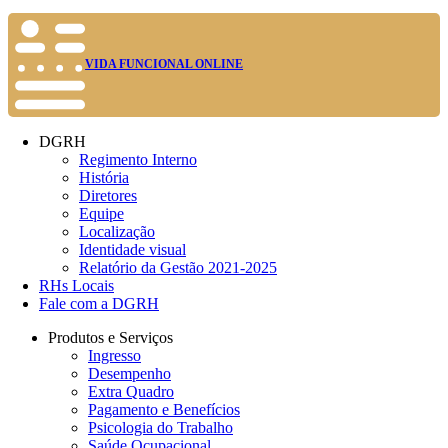
VIDA FUNCIONAL ONLINE
DGRH
Regimento Interno
História
Diretores
Equipe
Localização
Identidade visual
Relatório da Gestão 2021-2025
RHs Locais
Fale com a DGRH
Produtos e Serviços
Ingresso
Desempenho
Extra Quadro
Pagamento e Benefícios
Psicologia do Trabalho
Saúde Ocupacional