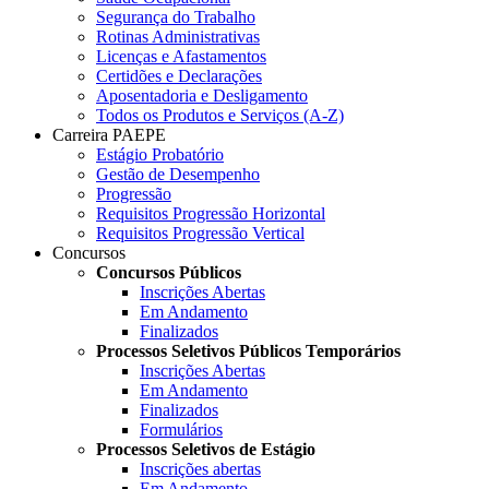
Segurança do Trabalho
Rotinas Administrativas
Licenças e Afastamentos
Certidões e Declarações
Aposentadoria e Desligamento
Todos os Produtos e Serviços (A-Z)
Carreira PAEPE
Estágio Probatório
Gestão de Desempenho
Progressão
Requisitos Progressão Horizontal
Requisitos Progressão Vertical
Concursos
Concursos Públicos
Inscrições Abertas
Em Andamento
Finalizados
Processos Seletivos Públicos Temporários
Inscrições Abertas
Em Andamento
Finalizados
Formulários
Processos Seletivos de Estágio
Inscrições abertas
Em Andamento