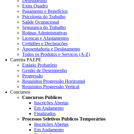
Desempenho
Extra Quadro
Pagamento e Benefícios
Psicologia do Trabalho
Saúde Ocupacional
Segurança do Trabalho
Rotinas Administrativas
Licenças e Afastamentos
Certidões e Declarações
Aposentadoria e Desligamento
Todos os Produtos e Serviços (A-Z)
Carreira PAEPE
Estágio Probatório
Gestão de Desempenho
Progressão
Requisitos Progressão Horizontal
Requisitos Progressão Vertical
Concursos
Concursos Públicos
Inscrições Abertas
Em Andamento
Finalizados
Processos Seletivos Públicos Temporários
Inscrições Abertas
Em Andamento