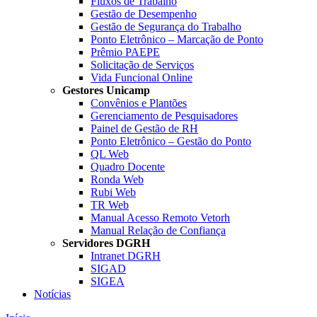
Fluxos de Trabalho
Gestão de Desempenho
Gestão de Segurança do Trabalho
Ponto Eletrônico – Marcação de Ponto
Prêmio PAEPE
Solicitação de Serviços
Vida Funcional Online
Gestores Unicamp
Convênios e Plantões
Gerenciamento de Pesquisadores
Painel de Gestão de RH
Ponto Eletrônico – Gestão do Ponto
QL Web
Quadro Docente
Ronda Web
Rubi Web
TR Web
Manual Acesso Remoto Vetorh
Manual Relação de Confiança
Servidores DGRH
Intranet DGRH
SIGAD
SIGEA
Notícias