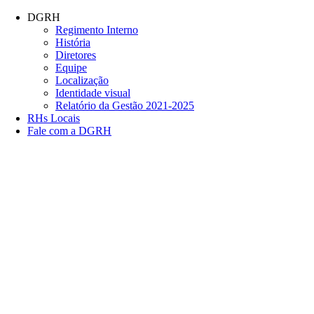
Conteúdo principal
Menu principal
Rodapé
DGRH
Regimento Interno
História
Diretores
Equipe
Localização
Identidade visual
Relatório da Gestão 2021-2025
RHs Locais
Fale com a DGRH
Link para o Facebook
Link para o Twitter