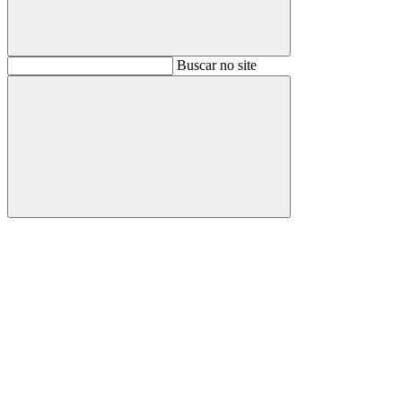
Buscar
Buscar no site
Buscar
Aumentar fonte
Diminuir fonte