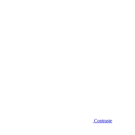
Diminuir fonte
Contraste