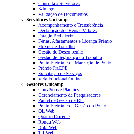
Consulta a Servidores
S-Integra
Validação de Documentos
Servidores Unicamp
Acompanhamento e Transferência
Declaração dos Bens e Valores
Estágio Probatório
Férias, Afastamentos e Licença-Prêmio
Fluxos de Trabalho
Gestão de Desempenho
Gestão de Segurança do Trabalho
Ponto Eletrônico – Marcação de Ponto
Prêmio PAEPE
Solicitação de Serviços
Vida Funcional Online
Gestores Unicamp
Convênios e Plantões
Gerenciamento de Pesquisadores
Painel de Gestão de RH
Ponto Eletrônico – Gestão do Ponto
QL Web
Quadro Docente
Ronda Web
Rubi Web
TR Web