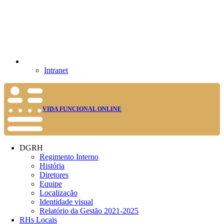
Intranet
VIDA FUNCIONAL ONLINE
DGRH
Regimento Interno
História
Diretores
Equipe
Localização
Identidade visual
Relatório da Gestão 2021-2025
RHs Locais