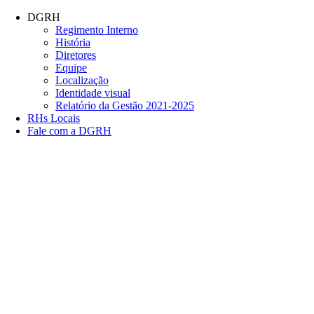
Conteúdo principal
Menu principal
Rodapé
DGRH
Regimento Interno
História
Diretores
Equipe
Localização
Identidade visual
Relatório da Gestão 2021-2025
RHs Locais
Fale com a DGRH
Link para o Facebook
Link para o Twitter