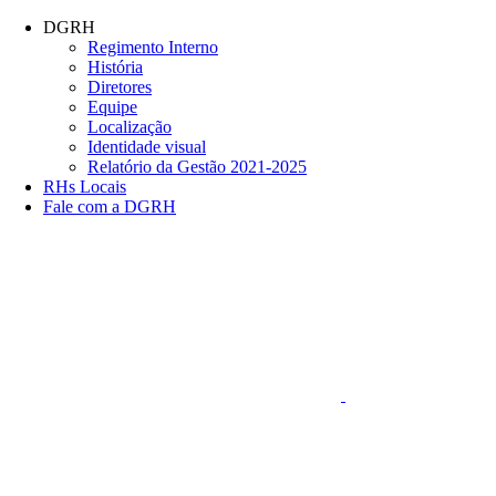
Conteúdo principal
Menu principal
Rodapé
DGRH
Regimento Interno
História
Diretores
Equipe
Localização
Identidade visual
Relatório da Gestão 2021-2025
RHs Locais
Fale com a DGRH
Link para o Faceboo
Aumentar fonte