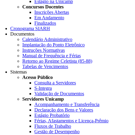
Estágio na Unicamp
Concursos Docentes
Inscrições Abertas
Em Andamento
Finalizados
Cronograma SIARH
Documentos
Calendário Administrativo
Implantação do Ponto Eletrônico
Instruções Normativas
Manual de Frequência e Férias
Retorno ao Regime Celetista (85-88)
Tabelas de Vencimentos
Sistemas
Acesso Público
Consulta a Servidores
S-Integra
Validação de Documentos
Servidores Unicamp
Acompanhamento e Transferência
Declaração dos Bens e Valores
Estágio Probatório
Férias, Afastamentos e Licença-Prêmio
Fluxos de Trabalho
Gestão de Desempenho