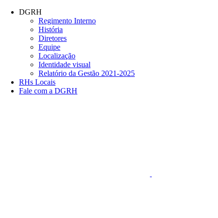
Conteúdo principal
Menu principal
Rodapé
DGRH
Regimento Interno
História
Diretores
Equipe
Localização
Identidade visual
Relatório da Gestão 2021-2025
RHs Locais
Fale com a DGRH
Link para o Faceboo
Aumentar fonte