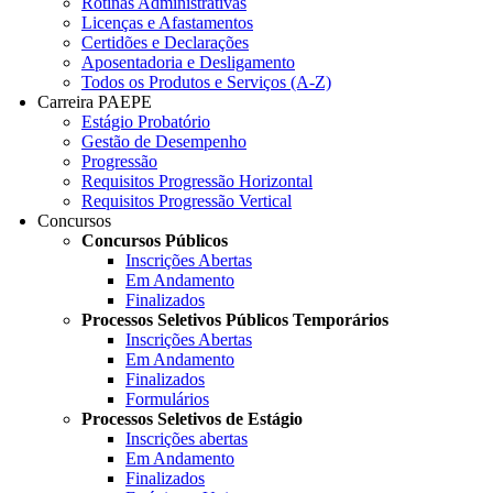
Rotinas Administrativas
Licenças e Afastamentos
Certidões e Declarações
Aposentadoria e Desligamento
Todos os Produtos e Serviços (A-Z)
Carreira PAEPE
Estágio Probatório
Gestão de Desempenho
Progressão
Requisitos Progressão Horizontal
Requisitos Progressão Vertical
Concursos
Concursos Públicos
Inscrições Abertas
Em Andamento
Finalizados
Processos Seletivos Públicos Temporários
Inscrições Abertas
Em Andamento
Finalizados
Formulários
Processos Seletivos de Estágio
Inscrições abertas
Em Andamento
Finalizados