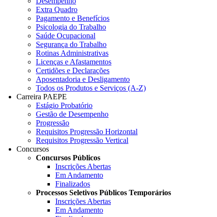
Desempenho
Extra Quadro
Pagamento e Benefícios
Psicologia do Trabalho
Saúde Ocupacional
Segurança do Trabalho
Rotinas Administrativas
Licenças e Afastamentos
Certidões e Declarações
Aposentadoria e Desligamento
Todos os Produtos e Serviços (A-Z)
Carreira PAEPE
Estágio Probatório
Gestão de Desempenho
Progressão
Requisitos Progressão Horizontal
Requisitos Progressão Vertical
Concursos
Concursos Públicos
Inscrições Abertas
Em Andamento
Finalizados
Processos Seletivos Públicos Temporários
Inscrições Abertas
Em Andamento