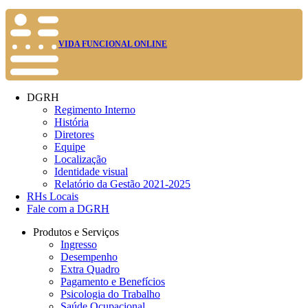
VIDA FUNCIONAL ONLINE
DGRH
Regimento Interno
História
Diretores
Equipe
Localização
Identidade visual
Relatório da Gestão 2021-2025
RHs Locais
Fale com a DGRH
Produtos e Serviços
Ingresso
Desempenho
Extra Quadro
Pagamento e Benefícios
Psicologia do Trabalho
Saúde Ocupacional