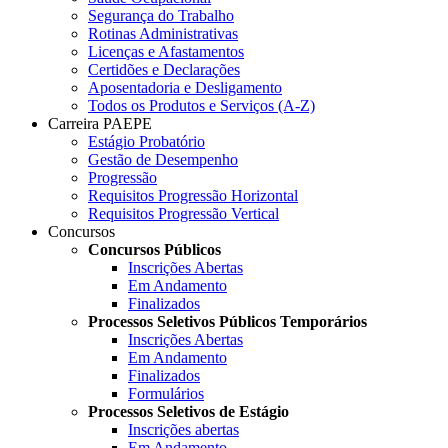
Segurança do Trabalho
Rotinas Administrativas
Licenças e Afastamentos
Certidões e Declarações
Aposentadoria e Desligamento
Todos os Produtos e Serviços (A-Z)
Carreira PAEPE
Estágio Probatório
Gestão de Desempenho
Progressão
Requisitos Progressão Horizontal
Requisitos Progressão Vertical
Concursos
Concursos Públicos
Inscrições Abertas
Em Andamento
Finalizados
Processos Seletivos Públicos Temporários
Inscrições Abertas
Em Andamento
Finalizados
Formulários
Processos Seletivos de Estágio
Inscrições abertas
Em Andamento