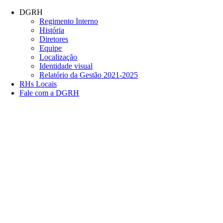
Conteúdo principal
Menu principal
Rodapé
DGRH
Regimento Interno
História
Diretores
Equipe
Localização
Identidade visual
Relatório da Gestão 2021-2025
RHs Locais
Fale com a DGRH
Link para o Facebook
Link para o Twitter