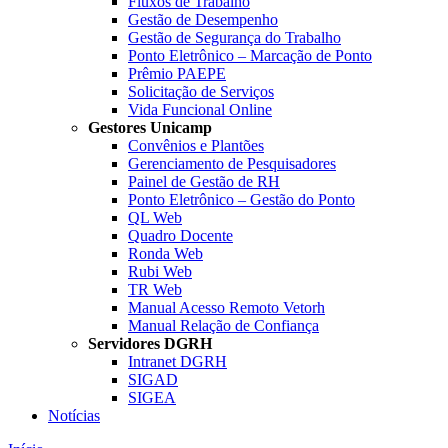
Fluxos de Trabalho
Gestão de Desempenho
Gestão de Segurança do Trabalho
Ponto Eletrônico – Marcação de Ponto
Prêmio PAEPE
Solicitação de Serviços
Vida Funcional Online
Gestores Unicamp
Convênios e Plantões
Gerenciamento de Pesquisadores
Painel de Gestão de RH
Ponto Eletrônico – Gestão do Ponto
QL Web
Quadro Docente
Ronda Web
Rubi Web
TR Web
Manual Acesso Remoto Vetorh
Manual Relação de Confiança
Servidores DGRH
Intranet DGRH
SIGAD
SIGEA
Notícias