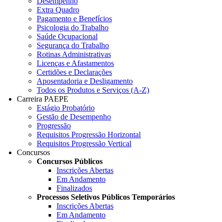
Desempenho
Extra Quadro
Pagamento e Benefícios
Psicologia do Trabalho
Saúde Ocupacional
Segurança do Trabalho
Rotinas Administrativas
Licenças e Afastamentos
Certidões e Declarações
Aposentadoria e Desligamento
Todos os Produtos e Serviços (A-Z)
Carreira PAEPE
Estágio Probatório
Gestão de Desempenho
Progressão
Requisitos Progressão Horizontal
Requisitos Progressão Vertical
Concursos
Concursos Públicos
Inscrições Abertas
Em Andamento
Finalizados
Processos Seletivos Públicos Temporários
Inscrições Abertas
Em Andamento