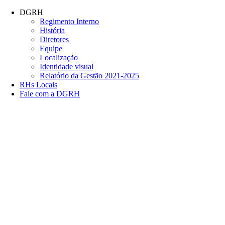
Conteúdo principal
Menu principal
Rodapé
DGRH
Regimento Interno
História
Diretores
Equipe
Localização
Identidade visual
Relatório da Gestão 2021-2025
RHs Locais
Fale com a DGRH
Link para o Facebook
Link para o Twitter