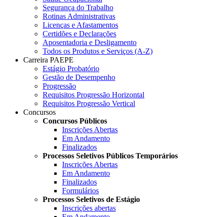
Segurança do Trabalho
Rotinas Administrativas
Licenças e Afastamentos
Certidões e Declarações
Aposentadoria e Desligamento
Todos os Produtos e Serviços (A-Z)
Carreira PAEPE
Estágio Probatório
Gestão de Desempenho
Progressão
Requisitos Progressão Horizontal
Requisitos Progressão Vertical
Concursos
Concursos Públicos
Inscrições Abertas
Em Andamento
Finalizados
Processos Seletivos Públicos Temporários
Inscrições Abertas
Em Andamento
Finalizados
Formulários
Processos Seletivos de Estágio
Inscrições abertas
Em Andamento