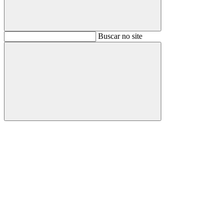
Buscar
Buscar no site
Buscar
Aumentar fonte
Diminuir fonte