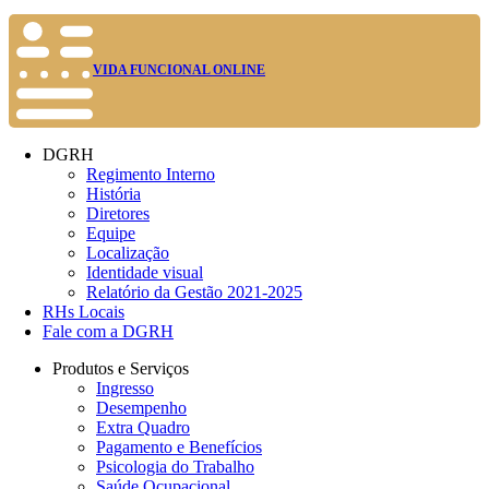
VIDA FUNCIONAL ONLINE
DGRH
Regimento Interno
História
Diretores
Equipe
Localização
Identidade visual
Relatório da Gestão 2021-2025
RHs Locais
Fale com a DGRH
Produtos e Serviços
Ingresso
Desempenho
Extra Quadro
Pagamento e Benefícios
Psicologia do Trabalho
Saúde Ocupacional