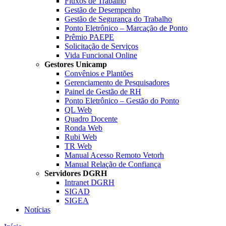
Fluxos de Trabalho
Gestão de Desempenho
Gestão de Segurança do Trabalho
Ponto Eletrônico – Marcação de Ponto
Prêmio PAEPE
Solicitação de Serviços
Vida Funcional Online
Gestores Unicamp
Convênios e Plantões
Gerenciamento de Pesquisadores
Painel de Gestão de RH
Ponto Eletrônico – Gestão do Ponto
QL Web
Quadro Docente
Ronda Web
Rubi Web
TR Web
Manual Acesso Remoto Vetorh
Manual Relação de Confiança
Servidores DGRH
Intranet DGRH
SIGAD
SIGEA
Notícias