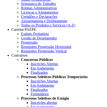
Segurança do Trabalho
Rotinas Administrativas
Licenças e Afastamentos
Certidões e Declarações
Aposentadoria e Desligamento
Todos os Produtos e Serviços (A-Z)
Carreira PAEPE
Estágio Probatório
Gestão de Desempenho
Progressão
Requisitos Progressão Horizontal
Requisitos Progressão Vertical
Concursos
Concursos Públicos
Inscrições Abertas
Em Andamento
Finalizados
Processos Seletivos Públicos Temporários
Inscrições Abertas
Em Andamento
Finalizados
Formulários
Processos Seletivos de Estágio
Inscrições abertas
Em Andamento