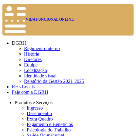
VIDA FUNCIONAL ONLINE
DGRH
Regimento Interno
História
Diretores
Equipe
Localização
Identidade visual
Relatório da Gestão 2021-2025
RHs Locais
Fale com a DGRH
Produtos e Serviços
Ingresso
Desempenho
Extra Quadro
Pagamento e Benefícios
Psicologia do Trabalho
Saúde Ocupacional