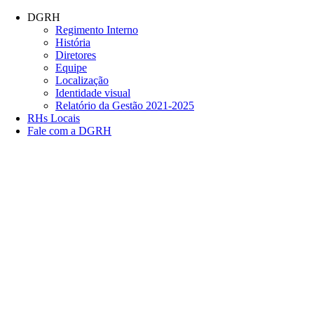
Conteúdo principal
Menu principal
Rodapé
DGRH
Regimento Interno
História
Diretores
Equipe
Localização
Identidade visual
Relatório da Gestão 2021-2025
RHs Locais
Fale com a DGRH
Link para o Facebook
Link para o Twitter