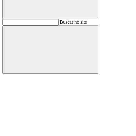
Buscar
Buscar no site
Buscar
Aumentar fonte
Diminuir fonte