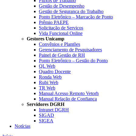
Fluxos de Trabalho
Gestão de Desempenho
Gestão de Segurança do Trabalho
Ponto Eletrônico – Marcação de Ponto
Prêmio PAEPE
Solicitação de Serviços
Vida Funcional Online
Gestores Unicamp
Convênios e Plantões
Gerenciamento de Pesquisadores
Painel de Gestão de RH
Ponto Eletrônico – Gestão do Ponto
QL Web
Quadro Docente
Ronda Web
Rubi Web
TR Web
Manual Acesso Remoto Vetorh
Manual Relação de Confiança
Servidores DGRH
Intranet DGRH
SIGAD
SIGEA
Notícias