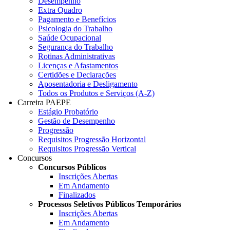
Desempenho
Extra Quadro
Pagamento e Benefícios
Psicologia do Trabalho
Saúde Ocupacional
Segurança do Trabalho
Rotinas Administrativas
Licenças e Afastamentos
Certidões e Declarações
Aposentadoria e Desligamento
Todos os Produtos e Serviços (A-Z)
Carreira PAEPE
Estágio Probatório
Gestão de Desempenho
Progressão
Requisitos Progressão Horizontal
Requisitos Progressão Vertical
Concursos
Concursos Públicos
Inscrições Abertas
Em Andamento
Finalizados
Processos Seletivos Públicos Temporários
Inscrições Abertas
Em Andamento